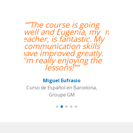
“”Hemos realizado
nuestra primera clase y
estamos muy
contentos. Nuestra
profesora es una
mujer encantadora,
que nos ha dado una
clase muy dinámica y
entretenida.””
Alba Fuertes Simón
Curso de Sueco en Valencia