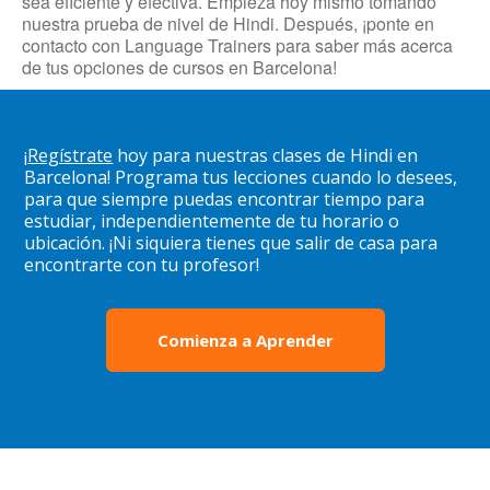
sea eficiente y efectiva. Empieza hoy mismo tomando
nuestra prueba de nivel de Hindi. Después, ¡ponte en
contacto con Language Trainers para saber más acerca
de tus opciones de cursos en Barcelona!
¡
Regístrate
hoy para nuestras clases de Hindi en
Barcelona! Programa tus lecciones cuando lo desees,
para que siempre puedas encontrar tiempo para
estudiar, independientemente de tu horario o
ubicación. ¡Ni siquiera tienes que salir de casa para
encontrarte con tu profesor!
Comienza a Aprender