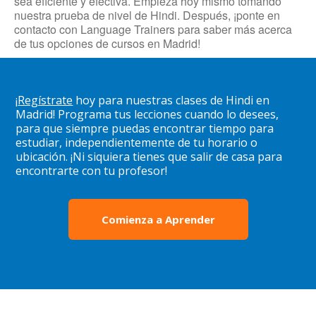
sea eficiente y efectiva. Empieza hoy mismo tomando
nuestra prueba de nivel de Hindi. Después, ¡ponte en
contacto con Language Trainers para saber más acerca
de tus opciones de cursos en Madrid!
¡
Regístrate
hoy para nuestras clases de Hindi en
Madrid! Programa tus lecciones cuando lo desees,
para que siempre puedas encontrar tiempo para
estudiar, independientemente de tu horario o
ubicación. ¡Ni siquiera tienes que salir de casa para
encontrarte con tu profesor!
Comienza a Aprender