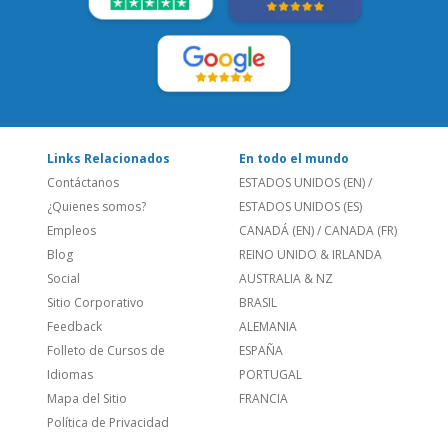
LEE NUESTRAS RESEÑAS:
Links Relacionados
En todo el mundo
Contáctanos
ESTADOS UNIDOS (EN)
/
¿Quienes somos?
ESTADOS UNIDOS (ES)
Empleos
CANADÁ (EN)
/
CANADA (FR)
Blog
REINO UNIDO & IRLANDA
Social
AUSTRALIA & NZ
Sitio Corporativo
BRASIL
Feedback
ALEMANIA