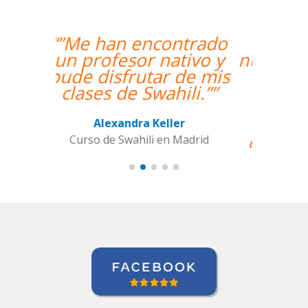
“”Hemos realizado
nuestra primera clase y
estamos muy
contentos. Nuestra
profesora es una
mujer encantadora,
que nos ha dado una
clase muy dinámica y
entretenida.””
Alba Fuertes Simón
Curso de Sueco en Valencia