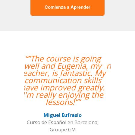
Comienza a Aprender
“”Hemos realizado
nuestra primera clase y
estamos muy
contentos. Nuestra
profesora es una
mujer encantadora,
que nos ha dado una
clase muy dinámica y
entretenida.””
Alba Fuertes Simón