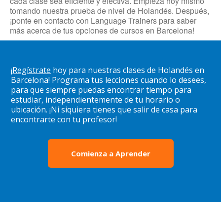
cada clase sea eficiente y efectiva. Empieza hoy mismo
tomando nuestra prueba de nivel de Holandés. Después,
¡ponte en contacto con Language Trainers para saber
más acerca de tus opciones de cursos en Barcelona!
¡
Regístrate
hoy para nuestras clases de Holandés en
Barcelona! Programa tus lecciones cuando lo desees,
para que siempre puedas encontrar tiempo para
estudiar, independientemente de tu horario o
ubicación. ¡Ni siquiera tienes que salir de casa para
encontrarte con tu profesor!
Comienza a Aprender