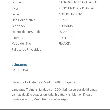
¿Quienes somos?
ESTADOS UNIDOS (ES)
Empleos
CANADÁ (EN)
/
CANADA (FR)
Blog
REINO UNIDO & IRLANDA
Social
AUSTRALIA & NZ
Sitio Corporativo
BRASIL
Feedback
ALEMANIA
Folleto de Cursos de
ESPAÑA
Idiomas
PORTUGAL
Mapa del Sitio
FRANCIA
Política de Privacidad
Llámanos
822 112103
Paseo de La Habana 9, Madrid, 28036, España.
Language Trainers,
fundada en 2004, brinda cursos de idiomas
en más de 20 ciudades en toda España y también en línea a
través de Zoom, Meet, Teams o WhatsApp.