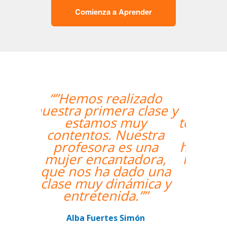
Comienza a Aprender
“”The course is going
well and Eugenia, my
teacher, is fantastic. My
communication skills
have improved greatly.
I'm really enjoying the
lessons!””
Miguel Eufrasio
Curso de Español en Barcelona,
Groupe GM