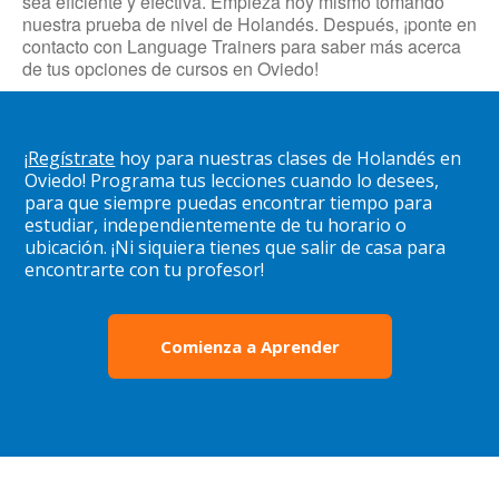
sea eficiente y efectiva. Empieza hoy mismo tomando
nuestra prueba de nivel de Holandés. Después, ¡ponte en
contacto con Language Trainers para saber más acerca
de tus opciones de cursos en Oviedo!
¡
Regístrate
hoy para nuestras clases de Holandés en
Oviedo! Programa tus lecciones cuando lo desees,
para que siempre puedas encontrar tiempo para
estudiar, independientemente de tu horario o
ubicación. ¡Ni siquiera tienes que salir de casa para
encontrarte con tu profesor!
Comienza a Aprender