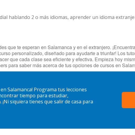
dial hablando 2 o más idiomas, aprender un idioma extranj
es que te esperan en Salamanca y en el extranjero. ¡Encuentra 
urso personalizado, diseñado para ayudarte a triunfar! Los tuto
hacer que cada clase sea eficiente y efectiva. Empieza hoy mis
ners para saber más acerca de tus opciones de cursos en Sala
 en Salamanca! Programa tus lecciones
contrar tiempo para estudiar,
¡Ni siquiera tienes que salir de casa para