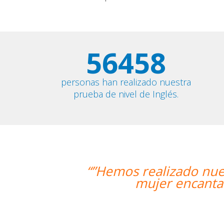
56458
personas han realizado nuestra
prueba de nivel de Inglés.
lizado nuestra primera clase y esta
er encantadora, que nos ha dado una
Alba Fuerte
Curso de Sueco 