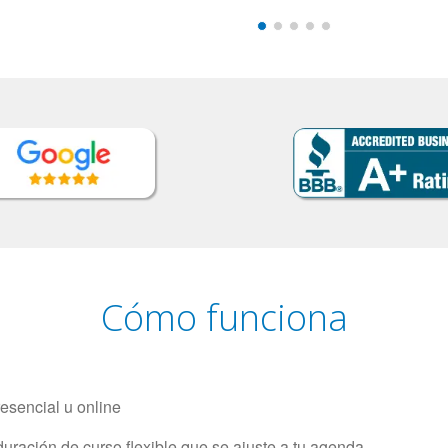
Cómo funciona
resencial u online
uración de curso flexible que se ajuste a tu agenda