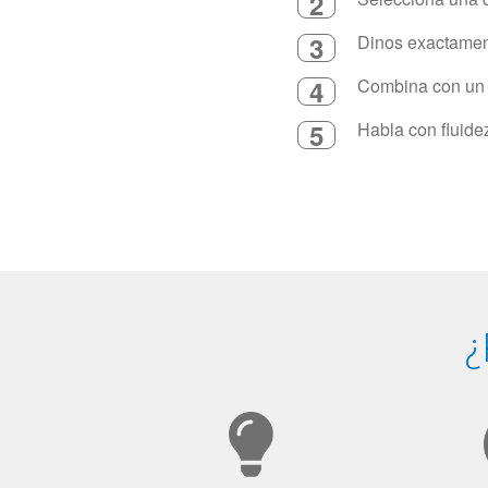
2
3
Dinos exactament
4
Combina con un in
5
Habla con fluide
¿