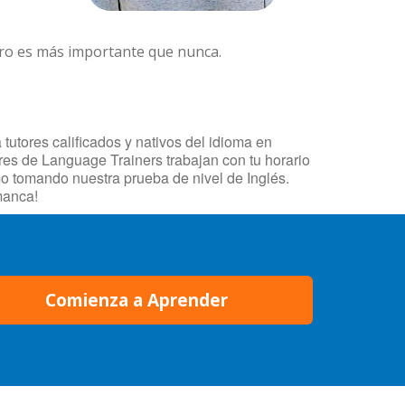
ero es más importante que nunca.
tutores calificados y nativos del idioma en
res de Language Trainers trabajan con tu horario
mo tomando nuestra prueba de nivel de Inglés.
manca!
Comienza a Aprender