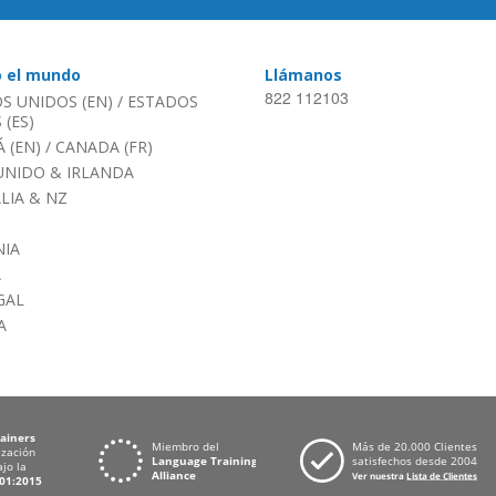
o el mundo
Llámanos
822 112103
S UNIDOS (EN)
/
ESTADOS
(ES)
 (EN)
/
CANADA (FR)
UNIDO & IRLANDA
LIA & NZ
IA
A
GAL
A