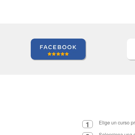
1
Elige un curso p
Selecciona una d