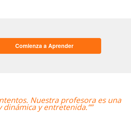
Comienza a Aprender
a es una
“”The course is going well 
”
impro