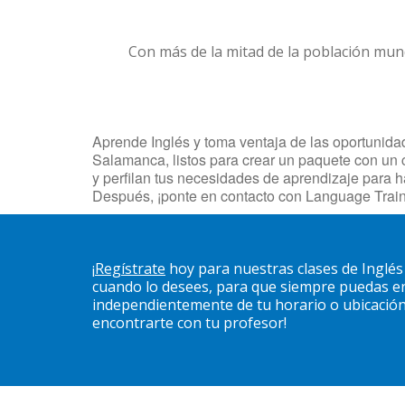
Con más de la mitad de la población mun
Aprende Inglés y toma ventaja de las oportunidad
Salamanca, listos para crear un paquete con un c
y perfilan tus necesidades de aprendizaje para 
Después, ¡ponte en contacto con Language Trai
¡
Regístrate
hoy para nuestras clases de Inglés
cuando lo desees, para que siempre puedas en
independientemente de tu horario o ubicación. 
encontrarte con tu profesor!