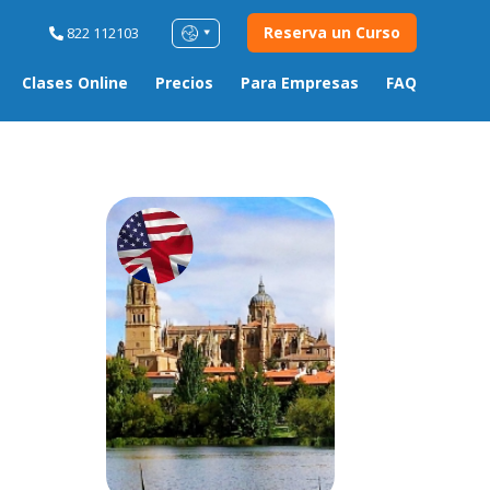
Reserva un Curso
822 112103
Clases Online
Precios
Para Empresas
FAQ