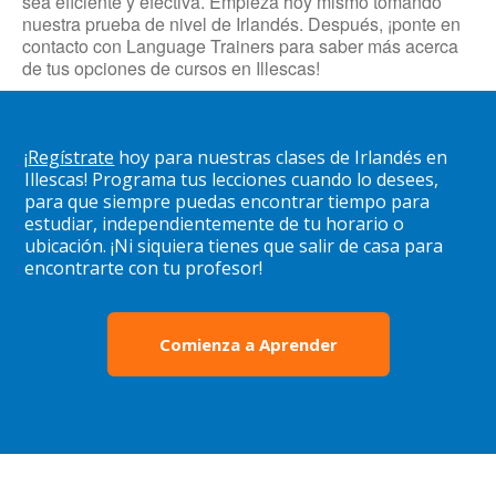
sea eficiente y efectiva. Empieza hoy mismo tomando
nuestra prueba de nivel de Irlandés. Después, ¡ponte en
contacto con Language Trainers para saber más acerca
de tus opciones de cursos en Illescas!
¡
Regístrate
hoy para nuestras clases de Irlandés en
Illescas! Programa tus lecciones cuando lo desees,
para que siempre puedas encontrar tiempo para
estudiar, independientemente de tu horario o
ubicación. ¡Ni siquiera tienes que salir de casa para
encontrarte con tu profesor!
Comienza a Aprender