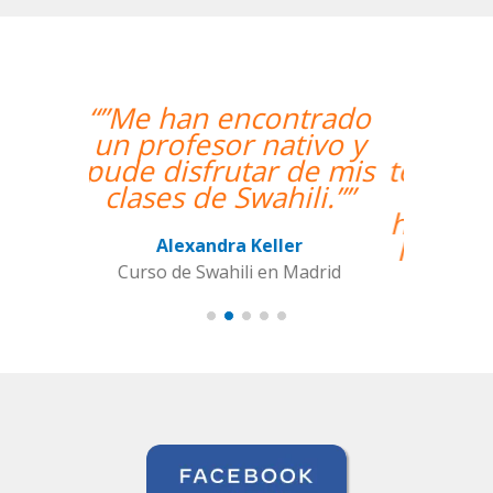
“”The course is going
well and Eugenia, my
teacher, is fantastic. My
communication skills
have improved greatly.
I'm really enjoying the
lessons!””
Miguel Eufrasio
Curso de Español en Barcelona,
Groupe GM