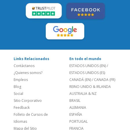
LEE NUESTRAS RESEÑAS:
Links Relacionados
En todo el mundo
Contáctanos
ESTADOS UNIDOS (EN)
/
¿Quienes somos?
ESTADOS UNIDOS (ES)
Empleos
CANADÁ (EN)
/
CANADA (FR)
Blog
REINO UNIDO & IRLANDA
Social
AUSTRALIA & NZ
Sitio Corporativo
BRASIL