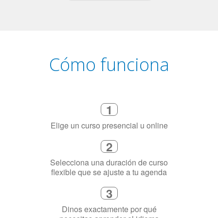
Cómo funciona
1
Elige un curso presencial u online
2
Selecciona una duración de curso
flexible que se ajuste a tu agenda
3
Dinos exactamente por qué
necesitas aprender el idioma
4
Combina con un instructor de
idiomas certificado y nativo en su
ciudad (o en línea)