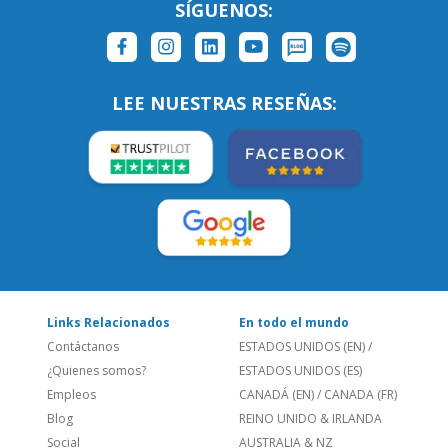
Links Relacionados
En todo el mundo
Contáctanos
ESTADOS UNIDOS (EN)
/
¿Quienes somos?
ESTADOS UNIDOS (ES)
Empleos
CANADÁ (EN)
/
CANADA (FR)
Blog
REINO UNIDO & IRLANDA
Social
AUSTRALIA & NZ
Sitio Corporativo
BRASIL
Feedback
ALEMANIA
Folleto de Cursos de
ESPAÑA
Idiomas
PORTUGAL
Mapa del Sitio
FRANCIA