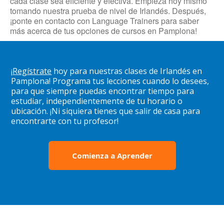
cada clase sea eficiente y efectiva. Empieza hoy mismo
tomando nuestra prueba de nivel de Irlandés. Después,
¡ponte en contacto con Language Trainers para saber
más acerca de tus opciones de cursos en Pamplona!
¡
Regístrate
hoy para nuestras clases de Irlandés en
Pamplona! Programa tus lecciones cuando lo desees,
para que siempre puedas encontrar tiempo para
estudiar, independientemente de tu horario o
ubicación. ¡Ni siquiera tienes que salir de casa para
encontrarte con tu profesor!
Comienza a Aprender