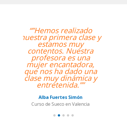
“”Me han encontrado
un profesor nativo y
pude disfrutar de mis
clases de Swahili.””
Alexandra Keller
Curso de Swahili en Madrid