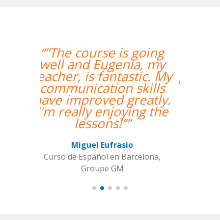
“”Me han encontrado
un profesor nativo y
pude disfrutar de mis
clases de Swahili.””
Alexandra Keller
Curso de Swahili en Madrid