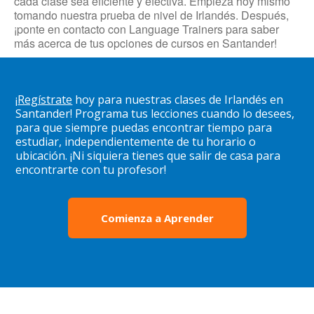
cada clase sea eficiente y efectiva. Empieza hoy mismo
tomando nuestra prueba de nivel de Irlandés. Después,
¡ponte en contacto con Language Trainers para saber
más acerca de tus opciones de cursos en Santander!
¡
Regístrate
hoy para nuestras clases de Irlandés en
Santander! Programa tus lecciones cuando lo desees,
para que siempre puedas encontrar tiempo para
estudiar, independientemente de tu horario o
ubicación. ¡Ni siquiera tienes que salir de casa para
encontrarte con tu profesor!
Comienza a Aprender