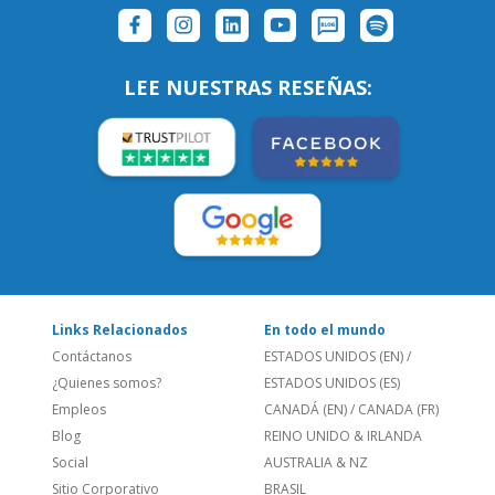
Links Relacionados
En todo el mundo
Contáctanos
ESTADOS UNIDOS (EN)
/
¿Quienes somos?
ESTADOS UNIDOS (ES)
Empleos
CANADÁ (EN)
/
CANADA (FR)
Blog
REINO UNIDO & IRLANDA
Social
AUSTRALIA & NZ
Sitio Corporativo
BRASIL
Feedback
ALEMANIA
Folleto de Cursos de
ESPAÑA
Idiomas
PORTUGAL
Mapa del Sitio
FRANCIA