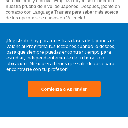
sea eficiente y efectiva. Empieza hoy mismo tomando
nuestra prueba de nivel de Japonés. Después, ¡ponte en
contacto con Language Trainers para saber más acerca
de tus opciones de cursos en Valencia!
¡
Regístrate
hoy para nuestras clases de Japonés en
Valencia! Programa tus lecciones cuando lo desees,
para que siempre puedas encontrar tiempo para
estudiar, independientemente de tu horario o
ubicación. ¡Ni siquiera tienes que salir de casa para
encontrarte con tu profesor!
Comienza a Aprender