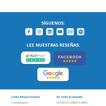
LEE NUESTRAS RESEÑAS:
Links Relacionados
En todo el mundo
Contáctanos
ESTADOS UNIDOS (EN)
/
¿Quienes somos?
ESTADOS UNIDOS (ES)
Empleos
CANADÁ (EN)
/
CANADA (FR)
Blog
REINO UNIDO & IRLANDA
Social
AUSTRALIA & NZ
Sitio Corporativo
BRASIL