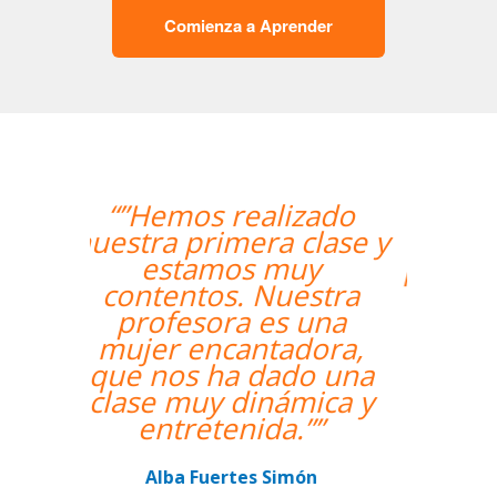
Comienza a Aprender
“”Me han encontrado
un profesor nativo y
pude disfrutar de mis
clases de Swahili.””
Alexandra Keller
Curso de Swahili en Madrid