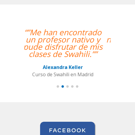
“”Hemos realizado
nuestra primera clase y
estamos muy
contentos. Nuestra
profesora es una
mujer encantadora,
que nos ha dado una
clase muy dinámica y
entretenida.””
Alba Fuertes Simón
Curso de Sueco en Valencia