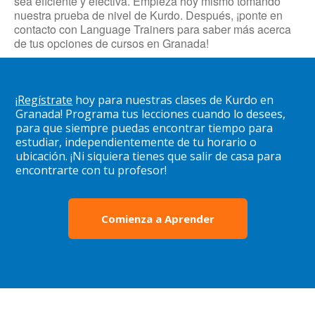
sea eficiente y efectiva. Empieza hoy mismo tomando
nuestra prueba de nivel de Kurdo. Después, ¡ponte en
contacto con Language Trainers para saber más acerca
de tus opciones de cursos en Granada!
¡
Regístrate
hoy para nuestras clases de Kurdo en
Granada! Programa tus lecciones cuando lo desees,
para que siempre puedas encontrar tiempo para
estudiar, independientemente de tu horario o
ubicación. ¡Ni siquiera tienes que salir de casa para
encontrarte con tu profesor!
Comienza a Aprender