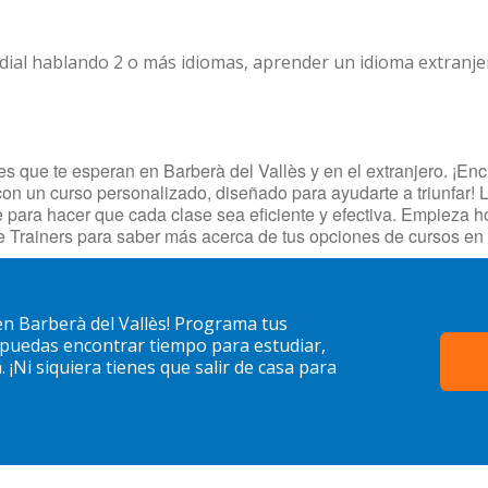
dial hablando 2 o más idiomas, aprender un idioma extranj
s que te esperan en Barberà del Vallès y en el extranjero. ¡Encu
 con un curso personalizado, diseñado para ayudarte a triunfar! 
je para hacer que cada clase sea eficiente y efectiva. Empieza
 Trainers para saber más acerca de tus opciones de cursos en 
en Barberà del Vallès! Programa tus
 puedas encontrar tiempo para estudiar,
¡Ni siquiera tienes que salir de casa para