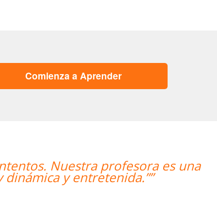
Comienza a Aprender
s una
“”The course is going well and 
improved 