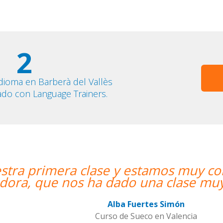
2
dioma en Barberà del Vallès
ado con Language Trainers.
 muy contentos. Nuestra profesora e
se muy dinámica y entretenida.””
n
encia