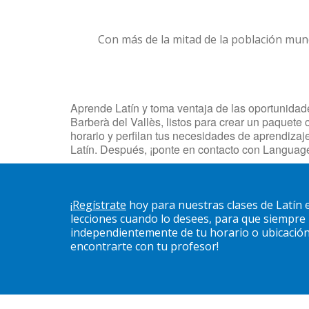
Con más de la mitad de la población mun
Aprende Latín y toma ventaja de las oportunidade
Barberà del Vallès, listos para crear un paquete
horario y perfilan tus necesidades de aprendiza
Latín. Después, ¡ponte en contacto con Language
¡
Regístrate
hoy para nuestras clases de Latín 
lecciones cuando lo desees, para que siempre
independientemente de tu horario o ubicación. 
encontrarte con tu profesor!