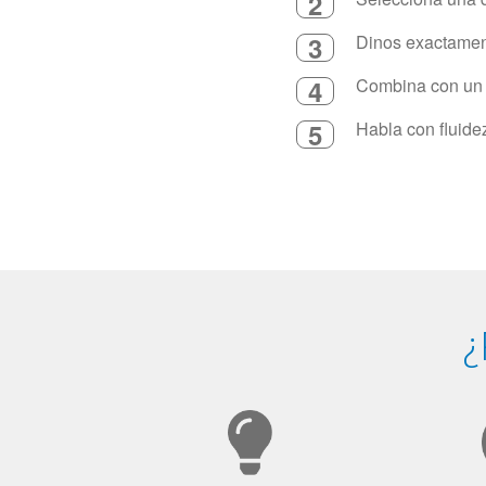
2
3
Dinos exactament
4
Combina con un in
5
Habla con fluide
¿