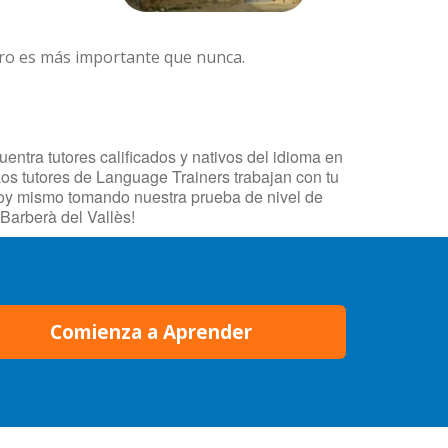
ero es más importante que nunca.
entra tutores calificados y nativos del idioma en
Los tutores de Language Trainers trabajan con tu
 hoy mismo tomando nuestra prueba de nivel de
Barberà del Vallès!
Comienza a Aprender