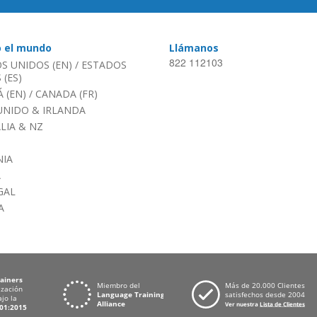
o el mundo
Llámanos
822 112103
S UNIDOS (EN)
/
ESTADOS
(ES)
 (EN)
/
CANADA (FR)
UNIDO & IRLANDA
LIA & NZ
IA
A
GAL
A