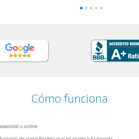
Cómo funciona
resencial u online
uración de curso flexible que se ajuste a tu agenda