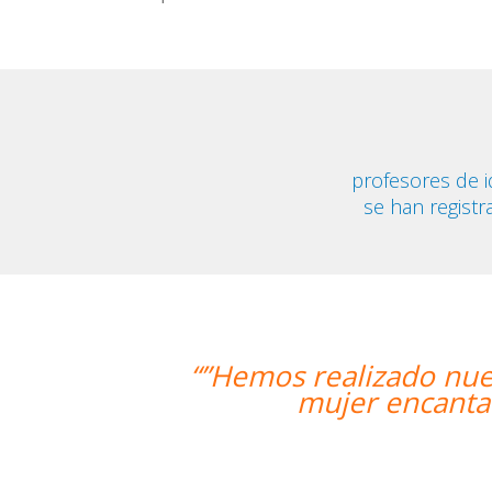
profesores de i
se han registr
ado nuestra primera clase y estamos
ncantadora, que nos ha dado una cla
Alba Fuertes Simó
Curso de Sueco en Val