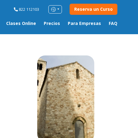
Reserva un Curso
822 112103
Clases Online
Precios
Para Empresas
FAQ