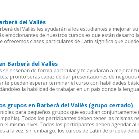
arberà del Vallès
erà del Vallès les ayudarán a los estudiantes a mejorar su n
más emocionantes de nuestros cursos es que están desarrol
e ofrecemos clases particulares de Latín significa que pued
en Barberà del Vallès
s se enseñan de forma particular y te ayudarán a mejorar t
es, pronto serás capaz de dar presentaciones de negocios
iante pueden esperar terminar el curso con habilidades básic
dándoles la habilidad de trabajar en un país donde la lengua 
os grupos en Barberà del Vallès (grupo cerrado)
onibles para pequeños grupos que estudian conjuntamente (
pañía). Todos los participantes deben tener las mismas nec
en el mismo nivel. Todos los participantes deben agendar a
es a la vez. Sin embargo, los cursos de Latín de prueba d