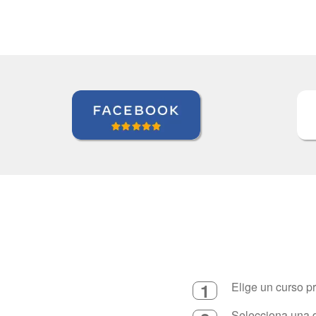
1
Elige un curso p
Selecciona una d