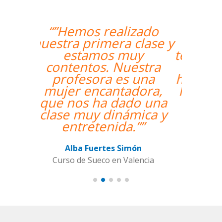
“”The course is going
well and Eugenia, my
teacher, is fantastic. My
communication skills
have improved greatly.
I'm really enjoying the
lessons!””
Miguel Eufrasio
Curso de Español en Barcelona,
Groupe GM