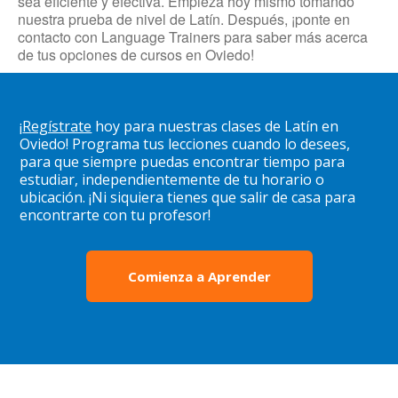
sea eficiente y efectiva. Empieza hoy mismo tomando
nuestra prueba de nivel de Latín. Después, ¡ponte en
contacto con Language Trainers para saber más acerca
de tus opciones de cursos en Oviedo!
¡
Regístrate
hoy para nuestras clases de Latín en
Oviedo! Programa tus lecciones cuando lo desees,
para que siempre puedas encontrar tiempo para
estudiar, independientemente de tu horario o
ubicación. ¡Ni siquiera tienes que salir de casa para
encontrarte con tu profesor!
Comienza a Aprender