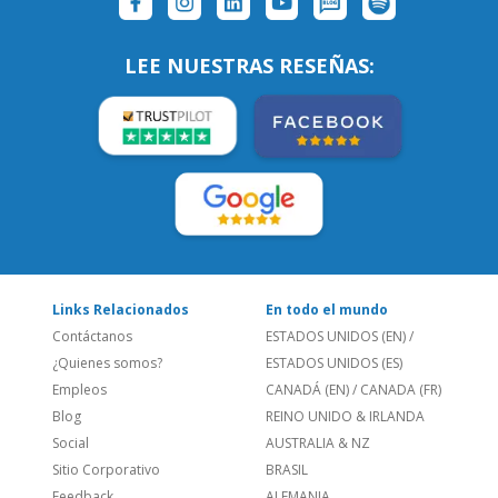
LEE NUESTRAS RESEÑAS:
Links Relacionados
En todo el mundo
Contáctanos
ESTADOS UNIDOS (EN)
/
¿Quienes somos?
ESTADOS UNIDOS (ES)
Empleos
CANADÁ (EN)
/
CANADA (FR)
Blog
REINO UNIDO & IRLANDA
Social
AUSTRALIA & NZ
Sitio Corporativo
BRASIL
Feedback
ALEMANIA
Folleto de Cursos de
ESPAÑA