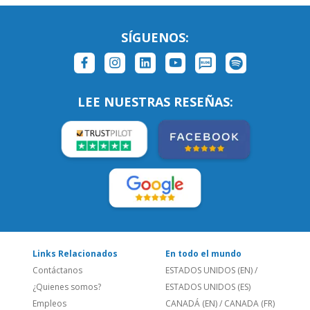
LEE NUESTRAS RESEÑAS:
Links Relacionados
En todo el mundo
Contáctanos
ESTADOS UNIDOS (EN)
/
¿Quienes somos?
ESTADOS UNIDOS (ES)
Empleos
CANADÁ (EN)
/
CANADA (FR)
Blog
REINO UNIDO & IRLANDA
Social
AUSTRALIA & NZ
Sitio Corporativo
BRASIL
Feedback
ALEMANIA
Folleto de Cursos de
ESPAÑA