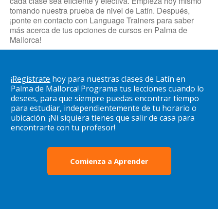
cada clase sea eficiente y efectiva. Empieza hoy mismo
tomando nuestra prueba de nivel de Latín. Después,
¡ponte en contacto con Language Trainers para saber
más acerca de tus opciones de cursos en Palma de
Mallorca!
¡
Regístrate
hoy para nuestras clases de Latín en
Palma de Mallorca! Programa tus lecciones cuando lo
desees, para que siempre puedas encontrar tiempo
para estudiar, independientemente de tu horario o
ubicación. ¡Ni siquiera tienes que salir de casa para
encontrarte con tu profesor!
Comienza a Aprender