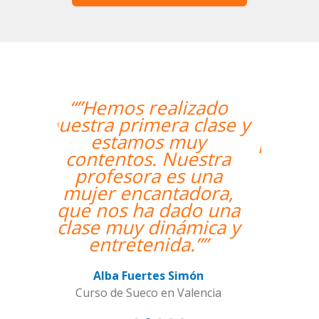
“”Me han encontrado
un profesor nativo y
pude disfrutar de mis
clases de Swahili.””
Alexandra Keller
Curso de Swahili en Madrid