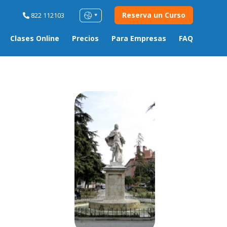
Reserva un Curso
822 112103
Clases Online
Precios
Para Empresas
FAQ