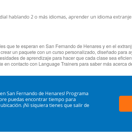
dial hablando 2 o más idiomas, aprender un idioma extranj
es que te esperan en San Fernando de Henares y en el extranjero
crear un paquete con un curso personalizado, diseñado para ay
necesidades de aprendizaje para hacer que cada clase sea efici
nte en contacto con Language Trainers para saber más acerca 
n en San Fernando de Henares! Programa
mpre puedas encontrar tiempo para
bicación. ¡Ni siquiera tienes que salir de