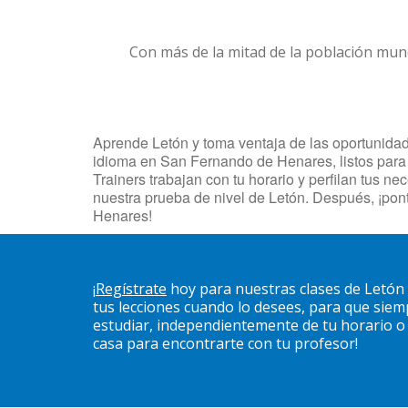
Con más de la mitad de la población mun
Aprende Letón y toma ventaja de las oportunidad
idioma en San Fernando de Henares, listos para 
Trainers trabajan con tu horario y perfilan tus 
nuestra prueba de nivel de Letón. Después, ¡po
Henares!
¡
Regístrate
hoy para nuestras clases de Letó
tus lecciones cuando lo desees, para que sie
estudiar, independientemente de tu horario o u
casa para encontrarte con tu profesor!