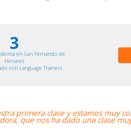
3
 idioma en San Fernando de
Henares
ado con Language Trainers.
 contentos. Nuestra profesora es una
uy dinámica y entretenida.””