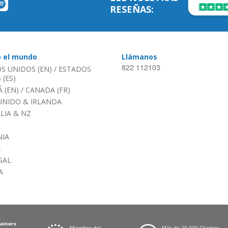
RESEÑAS:
o el mundo
Llámanos
822 112103
S UNIDOS (EN)
/
ESTADOS
(ES)
 (EN)
/
CANADA (FR)
UNIDO & IRLANDA
LIA & NZ
IA
A
GAL
A