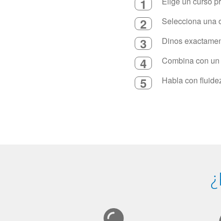
1
Elige un curso p
2
Selecciona una d
3
Dinos exactament
4
Combina con un in
5
Habla con fluide
¿