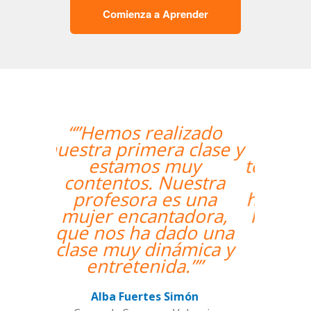
Comienza a Aprender
“”The course is going
well and Eugenia, my
teacher, is fantastic. My
communication skills
have improved greatly.
I'm really enjoying the
lessons!””
Miguel Eufrasio
Curso de Español en Barcelona,
Groupe GM