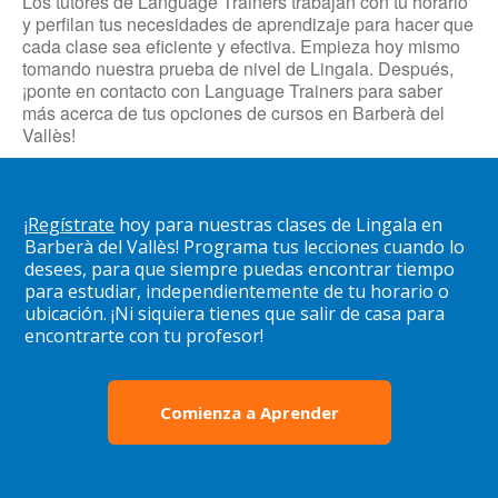
Los tutores de Language Trainers trabajan con tu horario
y perfilan tus necesidades de aprendizaje para hacer que
cada clase sea eficiente y efectiva. Empieza hoy mismo
tomando nuestra prueba de nivel de Lingala. Después,
¡ponte en contacto con Language Trainers para saber
más acerca de tus opciones de cursos en Barberà del
Vallès!
¡
Regístrate
hoy para nuestras clases de Lingala en
Barberà del Vallès! Programa tus lecciones cuando lo
desees, para que siempre puedas encontrar tiempo
para estudiar, independientemente de tu horario o
ubicación. ¡Ni siquiera tienes que salir de casa para
encontrarte con tu profesor!
Comienza a Aprender