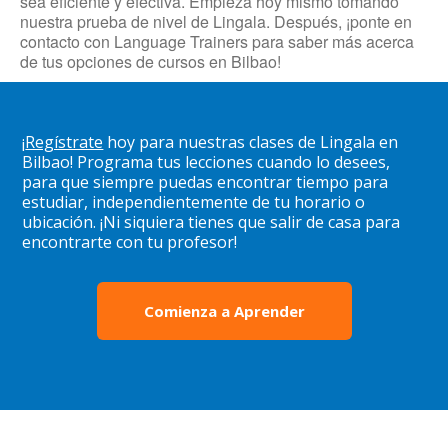
sea eficiente y efectiva. Empieza hoy mismo tomando
nuestra prueba de nivel de Lingala. Después, ¡ponte en
contacto con Language Trainers para saber más acerca
de tus opciones de cursos en Bilbao!
¡
Regístrate
hoy para nuestras clases de Lingala en
Bilbao! Programa tus lecciones cuando lo desees,
para que siempre puedas encontrar tiempo para
estudiar, independientemente de tu horario o
ubicación. ¡Ni siquiera tienes que salir de casa para
encontrarte con tu profesor!
Comienza a Aprender