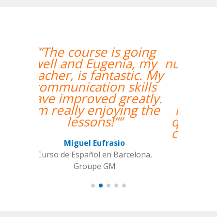
“”Hemos realizado
nuestra primera clase y
estamos muy
contentos. Nuestra
profesora es una
mujer encantadora,
que nos ha dado una
clase muy dinámica y
entretenida.””
Alba Fuertes Simón
Curso de Sueco en Valencia