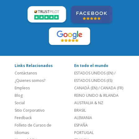
Links Relacionados
En todo el mundo
Contáctanos
ESTADOS UNIDOS (EN)
/
¿Quienes somos?
ESTADOS UNIDOS (ES)
Empleos
CANADÁ (EN)
/
CANADA (FR)
Blog
REINO UNIDO & IRLANDA
Social
AUSTRALIA & NZ
Sitio Corporativo
BRASIL
Feedback
ALEMANIA
Folleto de Cursos de
ESPAÑA
Idiomas
PORTUGAL
Mapa del Sitio
FRANCIA
Política de Privacidad
Llámanos
822 112103