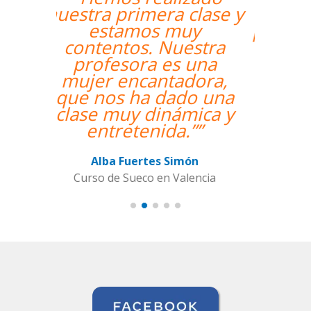
un profesor nativo y
pude disfrutar de mis
clases de Swahili.””
Alexandra Keller
Curso de Swahili en Madrid