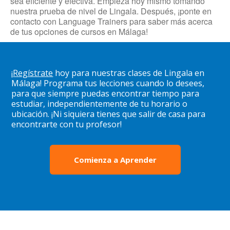
sea eficiente y efectiva. Empieza hoy mismo tomando
nuestra prueba de nivel de Lingala. Después, ¡ponte en
contacto con Language Trainers para saber más acerca
de tus opciones de cursos en Málaga!
¡
Regístrate
hoy para nuestras clases de Lingala en
Málaga! Programa tus lecciones cuando lo desees,
para que siempre puedas encontrar tiempo para
estudiar, independientemente de tu horario o
ubicación. ¡Ni siquiera tienes que salir de casa para
encontrarte con tu profesor!
Comienza a Aprender