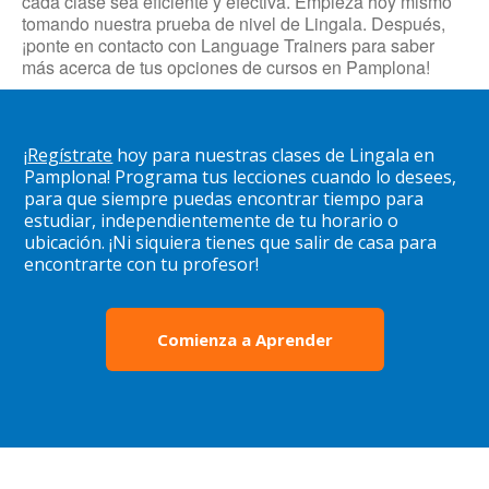
cada clase sea eficiente y efectiva. Empieza hoy mismo
tomando nuestra prueba de nivel de Lingala. Después,
¡ponte en contacto con Language Trainers para saber
más acerca de tus opciones de cursos en Pamplona!
¡
Regístrate
hoy para nuestras clases de Lingala en
Pamplona! Programa tus lecciones cuando lo desees,
para que siempre puedas encontrar tiempo para
estudiar, independientemente de tu horario o
ubicación. ¡Ni siquiera tienes que salir de casa para
encontrarte con tu profesor!
Comienza a Aprender