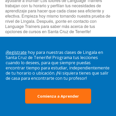
ayudarte a triunfar! Los tutores de Language Trainers
trabajan con tu horario y perfilan tus necesidades de
aprendizaje para hacer que cada clase sea eficiente y
efectiva. Empieza hoy mismo tomando nuestra prueba de
nivel de Lingala. Después, ¡ponte en contacto con
Language Trainers para saber más acerca de tus
opciones de cursos en Santa Cruz de Tenerife!
¡
Regístrate
hoy para nuestras clases de Lingala en
Santa Cruz de Tenerife! Programa tus lecciones
cuando lo desees, para que siempre puedas
encontrar tiempo para estudiar, independientemente
de tu horario o ubicación. ¡Ni siquiera tienes que salir
de casa para encontrarte con tu profesor!
Comienza a Aprender