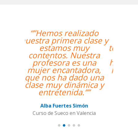
“”The course is going
well and Eugenia, my
teacher, is fantastic. My
communication skills
have improved greatly.
I'm really enjoying the
lessons!””
Miguel Eufrasio
Curso de Español en Barcelona,
Groupe GM