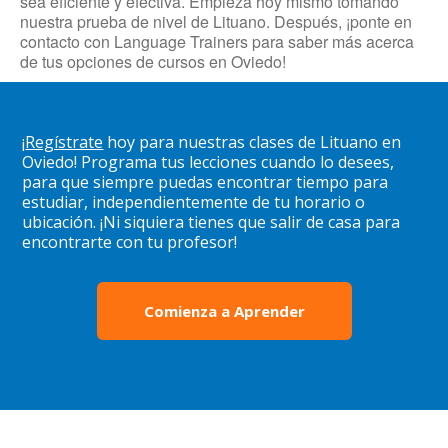
sea eficiente y efectiva. Empieza hoy mismo tomando
nuestra prueba de nivel de Lituano. Después, ¡ponte en
contacto con Language Trainers para saber más acerca
de tus opciones de cursos en Oviedo!
¡
Regístrate
hoy para nuestras clases de Lituano en
Oviedo! Programa tus lecciones cuando lo desees,
para que siempre puedas encontrar tiempo para
estudiar, independientemente de tu horario o
ubicación. ¡Ni siquiera tienes que salir de casa para
encontrarte con tu profesor!
Comienza a Aprender