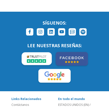
LEE NUESTRAS RESEÑAS:
Links Relacionados
En todo el mundo
Contáctanos
ESTADOS UNIDOS (EN)
/
¿Quienes somos?
ESTADOS UNIDOS (ES)
Empleos
CANADÁ (EN)
/
CANADA (FR)
Blog
REINO UNIDO & IRLANDA
Social
AUSTRALIA & NZ
Sitio Corporativo
BRASIL