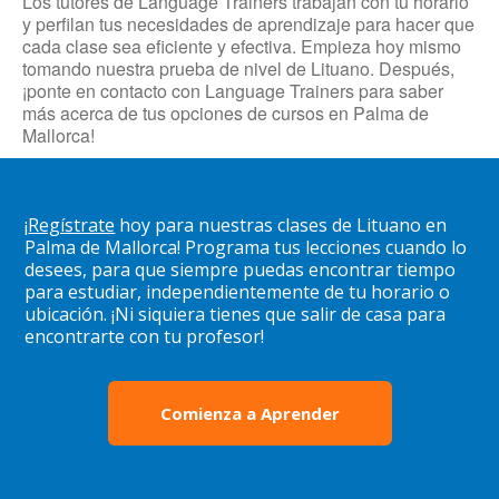
Los tutores de Language Trainers trabajan con tu horario
y perfilan tus necesidades de aprendizaje para hacer que
cada clase sea eficiente y efectiva. Empieza hoy mismo
tomando nuestra prueba de nivel de Lituano. Después,
¡ponte en contacto con Language Trainers para saber
más acerca de tus opciones de cursos en Palma de
Mallorca!
¡
Regístrate
hoy para nuestras clases de Lituano en
Palma de Mallorca! Programa tus lecciones cuando lo
desees, para que siempre puedas encontrar tiempo
para estudiar, independientemente de tu horario o
ubicación. ¡Ni siquiera tienes que salir de casa para
encontrarte con tu profesor!
Comienza a Aprender