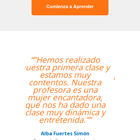
Comienza a Aprender
“”Me han encontrado
un profesor nativo y
pude disfrutar de mis
clases de Swahili.””
Alexandra Keller
Curso de Swahili en Madrid