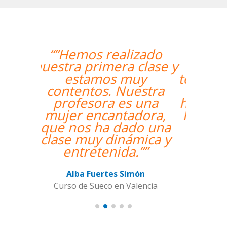
“”The course is going
well and Eugenia, my
teacher, is fantastic. My
communication skills
have improved greatly.
I'm really enjoying the
lessons!””
Miguel Eufrasio
Curso de Español en Barcelona,
Groupe GM