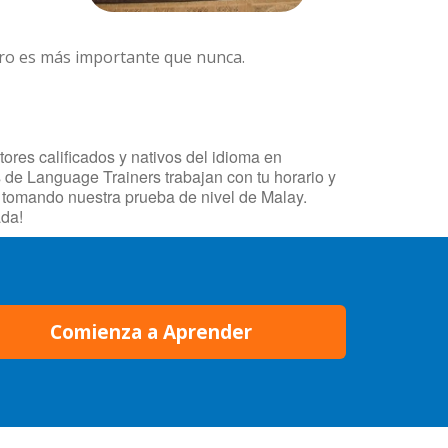
ero es más importante que nunca.
ores calificados y nativos del idioma en
s de Language Trainers trabajan con tu horario y
o tomando nuestra prueba de nivel de Malay.
ada!
Comienza a Aprender