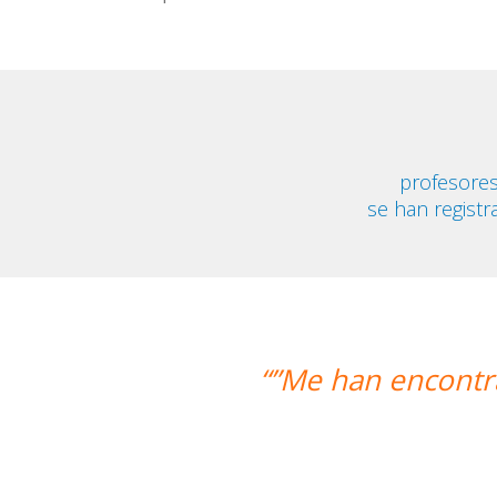
profesore
se han registr
an encontrado un profesor nativo y pu
Alexandra 
Curso de Swahil