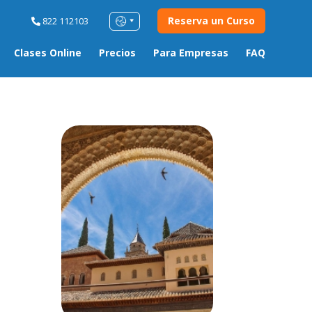
Reserva un Curso
822 112103
Clases Online
Precios
Para Empresas
FAQ