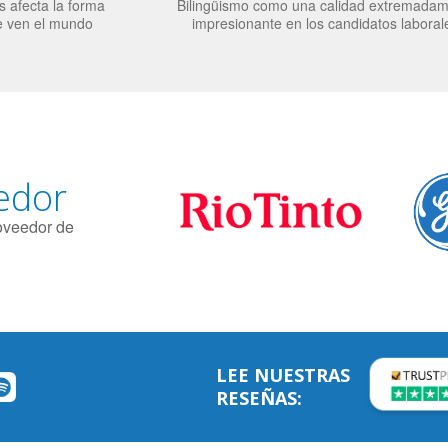
 afecta la forma
Bilingüismo como una calidad extremada
e ven el mundo
impresionante en los candidatos laboral
edor
roveedor de
LEE NUESTRAS
RESEÑAS: