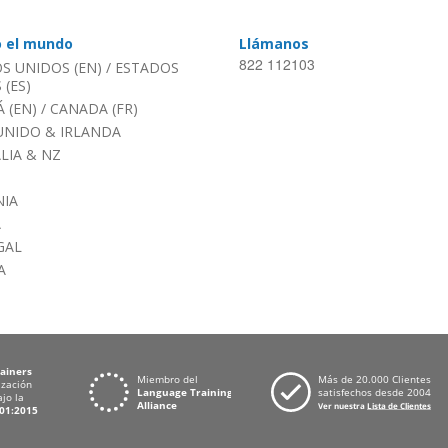
o el mundo
Llámanos
822 112103
S UNIDOS (EN)
/
ESTADOS
(ES)
 (EN)
/
CANADA (FR)
UNIDO & IRLANDA
LIA & NZ
IA
A
GAL
A