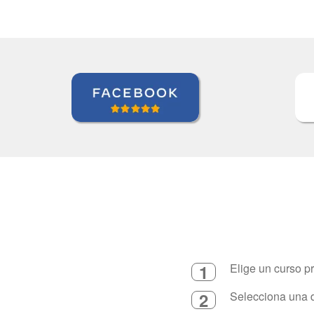
1
Elige un curso p
2
Selecciona una d