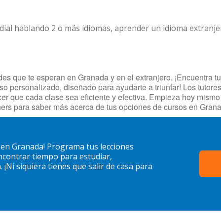
dial hablando 2 o más idiomas, aprender un idioma extranj
s que te esperan en Granada y en el extranjero. ¡Encuentra tut
so personalizado, diseñado para ayudarte a triunfar! Los tutore
cer que cada clase sea eficiente y efectiva. Empieza hoy mism
ers para saber más acerca de tus opciones de cursos en Gran
 en Granada! Programa tus lecciones
contrar tiempo para estudiar,
¡Ni siquiera tienes que salir de casa para