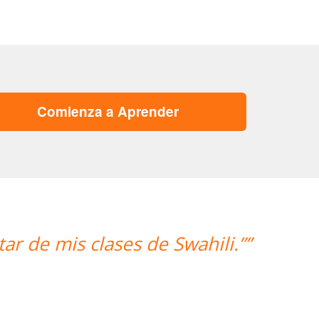
Comienza a Aprender
i.””
“”Hemos realizado nuestra
mujer encantadora,