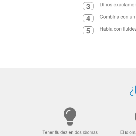
3
Dinos exactament
4
Combina con un in
5
Habla con fluide
¿
Tener fluidez en dos idiomas
El idiom