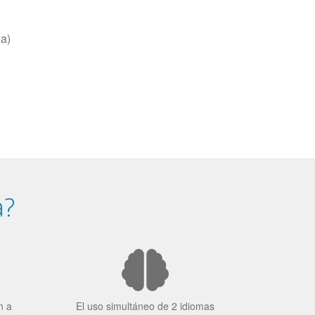
ea)
a?
n a
El uso simultáneo de 2 idiomas