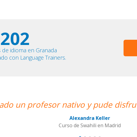
202
s de idioma en Granada
ado con Language Trainers.
de disfrutar de mis clases de Swahil
Keller
i en Madrid