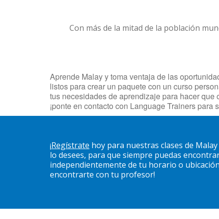
Con más de la mitad de la población mun
Aprende Malay y toma ventaja de las oportunidades
listos para crear un paquete con un curso persona
tus necesidades de aprendizaje para hacer que 
¡ponte en contacto con Language Trainers para s
¡
Regístrate
hoy para nuestras clases de Malay 
lo desees, para que siempre puedas encontrar
independientemente de tu horario o ubicación. 
encontrarte con tu profesor!