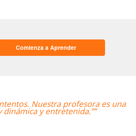
Comienza a Aprender
rofesora es una
“”Me han encon
enida.””