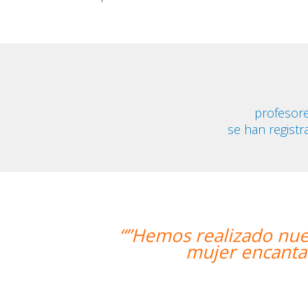
profesore
se han registr
mos realizado nuestra primera clase
mujer encantadora, que nos ha d
Curs