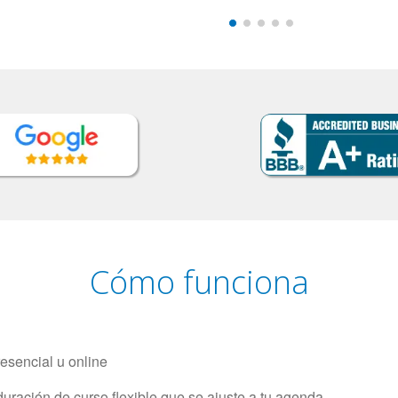
Cómo funciona
resencial u online
uración de curso flexible que se ajuste a tu agenda