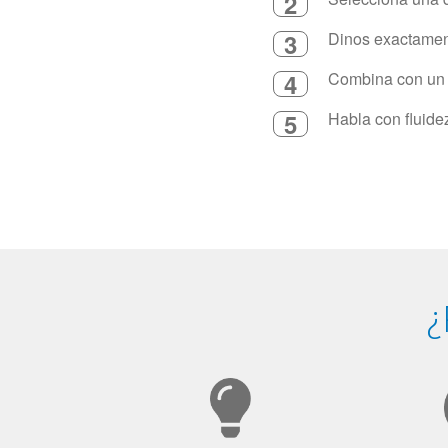
2
3
Dinos exactament
4
Combina con un in
5
Habla con fluide
¿