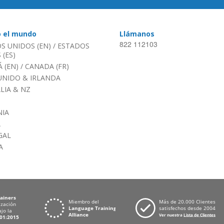
o el mundo
Llámanos
822 112103
S UNIDOS (EN)
/
ESTADOS
(ES)
 (EN)
/
CANADA (FR)
UNIDO & IRLANDA
LIA & NZ
IA
A
GAL
A