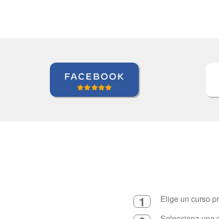
1
Elige un curso p
Selecciona una d