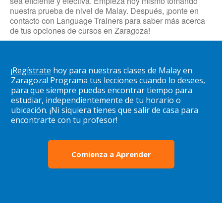
sea eficiente y efectiva. Empieza hoy mismo tomando
nuestra prueba de nivel de Malay. Después, ¡ponte en
contacto con Language Trainers para saber más acerca
de tus opciones de cursos en Zaragoza!
¡
Regístrate
hoy para nuestras clases de Malay en
Zaragoza! Programa tus lecciones cuando lo desees,
para que siempre puedas encontrar tiempo para
estudiar, independientemente de tu horario o
ubicación. ¡Ni siquiera tienes que salir de casa para
encontrarte con tu profesor!
Comienza a Aprender