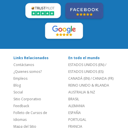
Links Relacionados
En todo el mundo
Contáctanos
ESTADOS UNIDOS (EN)
/
¿Quienes somos?
ESTADOS UNIDOS (ES)
Empleos
CANADÁ (EN)
/
CANADA (FR)
Blog
REINO UNIDO & IRLANDA
Social
AUSTRALIA & NZ
Sitio Corporativo
BRASIL
Feedback
ALEMANIA
Folleto de Cursos de
ESPAÑA
Idiomas
PORTUGAL
Mapa del Sitio
FRANCIA