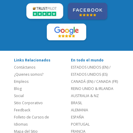
LEE NUESTRAS RESEÑAS:
Links Relacionados
En todo el mundo
Contáctanos
ESTADOS UNIDOS (EN)
/
¿Quienes somos?
ESTADOS UNIDOS (ES)
Empleos
CANADÁ (EN)
/
CANADA (FR)
Blog
REINO UNIDO & IRLANDA
Social
AUSTRALIA & NZ
Sitio Corporativo
BRASIL