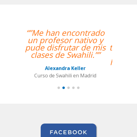
“”The course is going
well and Eugenia, my
teacher, is fantastic. My
communication skills
have improved greatly.
I'm really enjoying the
lessons!””
Miguel Eufrasio
Curso de Español en Barcelona,
Groupe GM