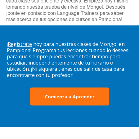
cada clase sea eficiente y efectiva. Empieza hoy mismo
tomando nuestra prueba de nivel de Mongol. Después,
¡ponte en contacto con Language Trainers para saber
más acerca de tus opciones de cursos en Pamplona!
¡
Regístrate
hoy para nuestras clases de Mongol en
Pamplona! Programa tus lecciones cuando lo desees,
para que siempre puedas encontrar tiempo para
estudiar, independientemente de tu horario o
ubicación. ¡Ni siquiera tienes que salir de casa para
encontrarte con tu profesor!
Comienza a Aprender