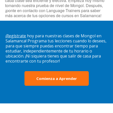
cada clase sea eficiente y efectiva. Empieza hoy mismo
tomando nuestra prueba de nivel de Mongol. Después,
¡ponte en contacto con Language Trainers para saber
más acerca de tus opciones de cursos en Salamanca!
¡
Regístrate
hoy para nuestras clases de Mongol en
Salamanca! Programa tus lecciones cuando lo desees,
para que siempre puedas encontrar tiempo para
estudiar, independientemente de tu horario o
ubicación. ¡Ni siquiera tienes que salir de casa para
encontrarte con tu profesor!
Comienza a Aprender