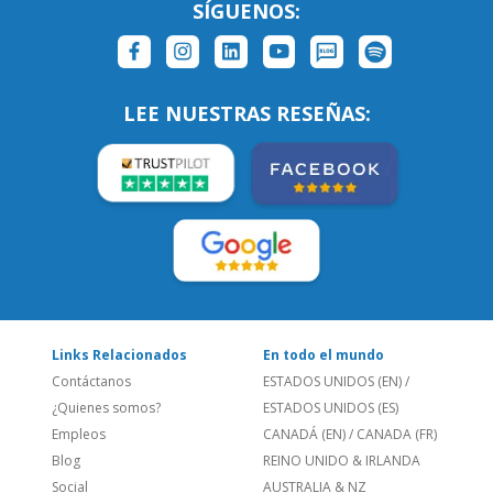
Links Relacionados
En todo el mundo
Contáctanos
ESTADOS UNIDOS (EN)
/
¿Quienes somos?
ESTADOS UNIDOS (ES)
Empleos
CANADÁ (EN)
/
CANADA (FR)
Blog
REINO UNIDO & IRLANDA
Social
AUSTRALIA & NZ
Sitio Corporativo
BRASIL
Feedback
ALEMANIA
Folleto de Cursos de
ESPAÑA
Idiomas
PORTUGAL
Mapa del Sitio
FRANCIA