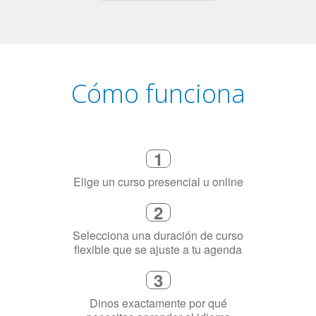
Cómo funciona
1
Elige un curso presencial u online
2
Selecciona una duración de curso
flexible que se ajuste a tu agenda
3
Dinos exactamente por qué
necesitas aprender el idioma
4
Combina con un instructor de
idiomas certificado y nativo en su
ciudad (o en línea)