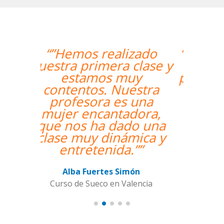
“”Me han encontrado
un profesor nativo y
pude disfrutar de mis
clases de Swahili.””
Alexandra Keller
Curso de Swahili en Madrid