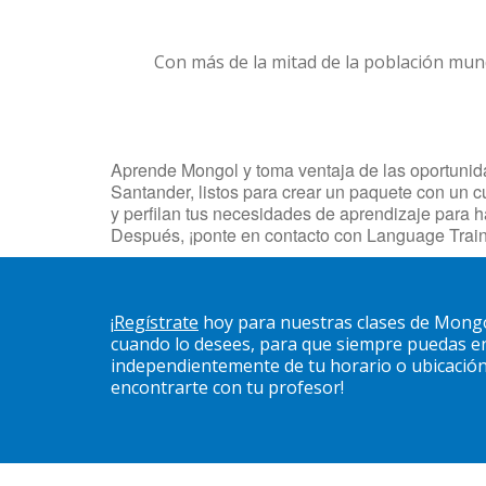
Con más de la mitad de la población mun
Aprende Mongol y toma ventaja de las oportunidad
Santander, listos para crear un paquete con un c
y perfilan tus necesidades de aprendizaje para 
Después, ¡ponte en contacto con Language Train
¡
Regístrate
hoy para nuestras clases de Mongo
cuando lo desees, para que siempre puedas en
independientemente de tu horario o ubicación. 
encontrarte con tu profesor!