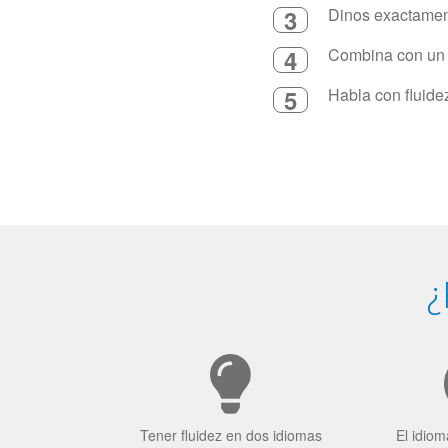
3
Dinos exactament
4
Combina con un in
5
Habla con fluide
¿
Tener fluidez en dos idiomas
El idiom