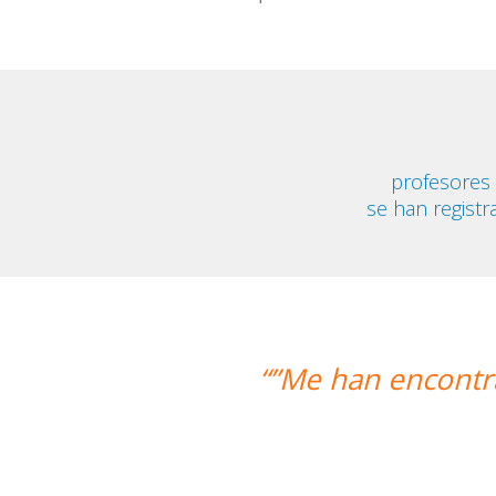
profesores
se han registr
ncontrado un profesor nativo y pude d
Alexandra Keller
Curso de Swahili en M