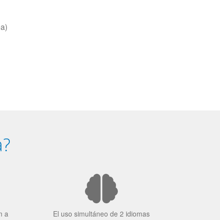
ea)
a?
n a
El uso simultáneo de 2 idiomas