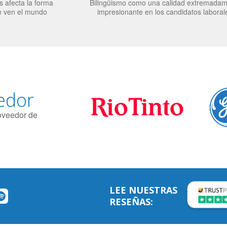
 afecta la forma
Bilingüismo como una calidad extremada
e ven el mundo
impresionante en los candidatos laboral
edor
roveedor de
LEE NUESTRAS
RESEÑAS: