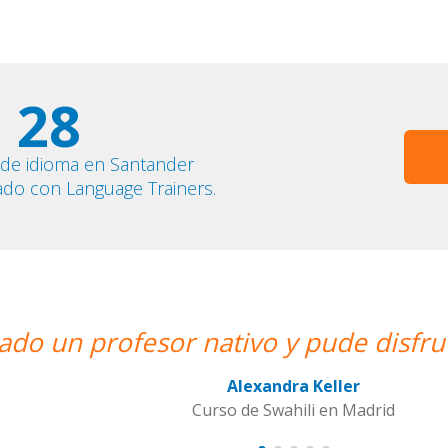
28
 de idioma en Santander
ado con Language Trainers.
isfrutar de mis clases de Swahili.””
adrid