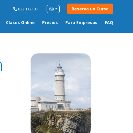
Reserva un Curso
822 112103
Clases Online
Precios
Para Empresas
FAQ
n