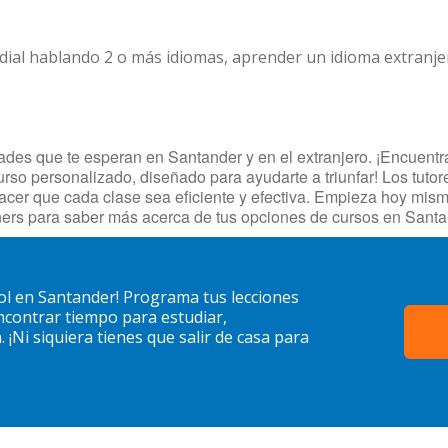
dial hablando 2 o más idiomas, aprender un idioma extranj
es que te esperan en Santander y en el extranjero. ¡Encuentra 
urso personalizado, diseñado para ayudarte a triunfar! Los tuto
hacer que cada clase sea eficiente y efectiva. Empieza hoy mi
ers para saber más acerca de tus opciones de cursos en Santa
l en Santander! Programa tus lecciones
contrar tiempo para estudiar,
¡Ni siquiera tienes que salir de casa para