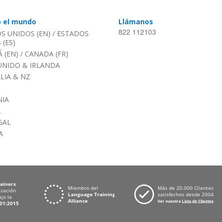
o el mundo
Llámanos
822 112103
S UNIDOS (EN)
/
ESTADOS
(ES)
 (EN)
/
CANADA (FR)
UNIDO & IRLANDA
LIA & NZ
IA
A
GAL
A