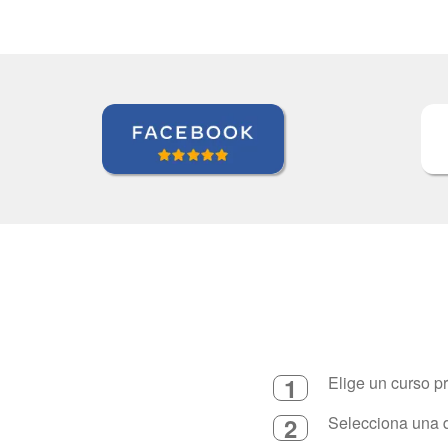
1
Elige un curso p
2
Selecciona una d