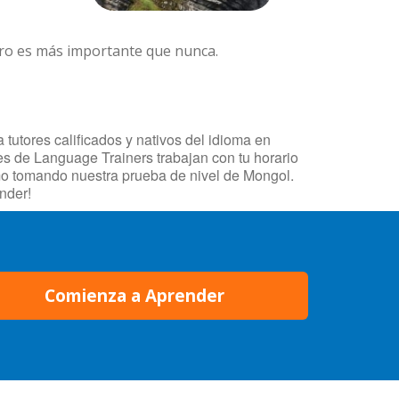
ero es más importante que nunca.
tutores calificados y nativos del idioma en
res de Language Trainers trabajan con tu horario
smo tomando nuestra prueba de nivel de Mongol.
nder!
Comienza a Aprender