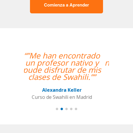
Comienza a Aprender
“”Hemos realizado
nuestra primera clase y
estamos muy
contentos. Nuestra
profesora es una
mujer encantadora,
que nos ha dado una
clase muy dinámica y
entretenida.””
Alba Fuertes Simón
Curso de Sueco en Valencia