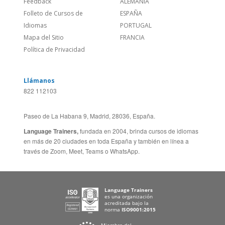
¿Quienes somos?
ESTADOS UNIDOS (ES)
Empleos
CANADÁ (EN)
/
CANADA (FR)
Blog
REINO UNIDO & IRLANDA
Social
AUSTRALIA & NZ
Sitio Corporativo
BRASIL
Feedback
ALEMANIA
Folleto de Cursos de
ESPAÑA
Idiomas
PORTUGAL
Mapa del Sitio
FRANCIA
Política de Privacidad
Llámanos
822 112103
Paseo de La Habana 9, Madrid, 28036, España.
Language Trainers,
fundada en 2004, brinda cursos de idiomas
en más de 20 ciudades en toda España y también en línea a
través de Zoom, Meet, Teams o WhatsApp.