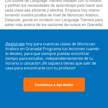
Los tutores de Language Trainers trabajan con tu horario
y perfilan tus necesidades de aprendizaje para hacer que
cada clase sea eficiente y efectiva. Empieza hoy mismo
tomando nuestra prueba de nivel de Moroccan Arabico.
Después, ¡ponte en contacto con Language Trainers para
saber más acerca de tus opciones de cursos en Granada!
¡
Regístrate
hoy para nuestras clases de Moroccan
Arabico en Granada! Programa tus lecciones cuando
lo desees, para que siempre puedas encontrar
tiempo para estudiar, independientemente de tu
horario o ubicación. ¡Ni siquiera tienes que salir de
casa para encontrarte con tu profesor!
Comienza a Aprender