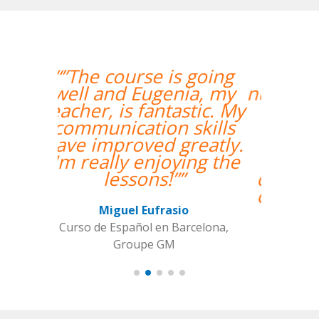
“”Hemos realizado
nuestra primera clase y
estamos muy
contentos. Nuestra
profesora es una
mujer encantadora,
que nos ha dado una
clase muy dinámica y
entretenida.””
Alba Fuertes Simón
Curso de Sueco en Valencia