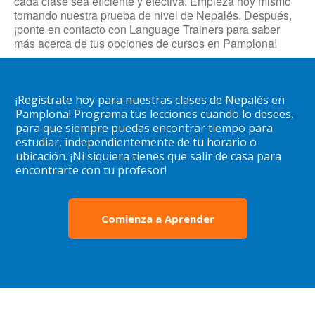
cada clase sea eficiente y efectiva. Empieza hoy mismo
tomando nuestra prueba de nivel de Nepalés. Después,
¡ponte en contacto con Language Trainers para saber
más acerca de tus opciones de cursos en Pamplona!
¡
Regístrate
hoy para nuestras clases de Nepalés en
Pamplona! Programa tus lecciones cuando lo desees,
para que siempre puedas encontrar tiempo para
estudiar, independientemente de tu horario o
ubicación. ¡Ni siquiera tienes que salir de casa para
encontrarte con tu profesor!
Comienza a Aprender