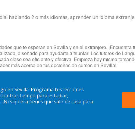
dial hablando 2 o más idiomas, aprender un idioma extranj
des que te esperan en Sevilla y en el extranjero. ¡Encuentra tut
lizado, diseñado para ayudarte a triunfar! Los tutores de Langua
cada clase sea eficiente y efectiva. Empieza hoy mismo toman
aber más acerca de tus opciones de cursos en Sevilla!
o en Sevilla! Programa tus lecciones
contrar tiempo para estudiar,
¡Ni siquiera tienes que salir de casa para