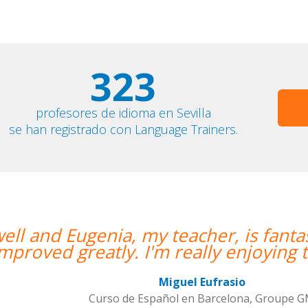
323
profesores de idioma en Sevilla
se han registrado con Language Trainers.
eacher, is fantastic. My communicatio
eally enjoying the lessons!””
el Eufrasio
 en Barcelona, Groupe GM