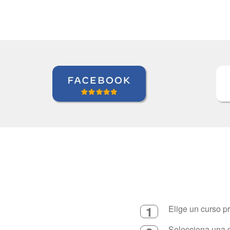
1
Elige un curso p
Selecciona una d