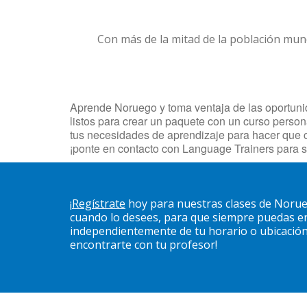
Con más de la mitad de la población mun
Aprende Noruego y toma ventaja de las oportunida
listos para crear un paquete con un curso persona
tus necesidades de aprendizaje para hacer que 
¡ponte en contacto con Language Trainers para s
¡
Regístrate
hoy para nuestras clases de Norueg
cuando lo desees, para que siempre puedas en
independientemente de tu horario o ubicación. 
encontrarte con tu profesor!