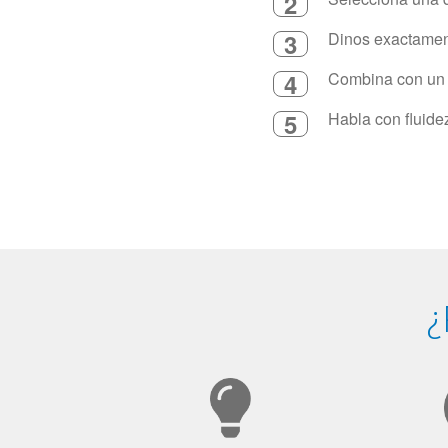
2
3
Dinos exactament
4
Combina con un in
5
Habla con fluide
¿