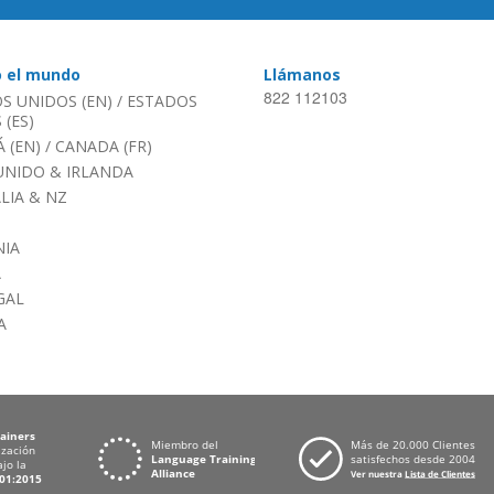
o el mundo
Llámanos
822 112103
S UNIDOS (EN)
/
ESTADOS
(ES)
 (EN)
/
CANADA (FR)
UNIDO & IRLANDA
LIA & NZ
IA
A
GAL
A