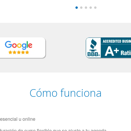
Cómo funciona
resencial u online
uración de curso flexible que se ajuste a tu agenda