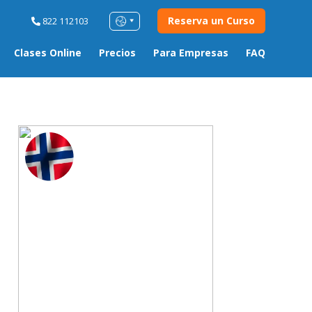
Reserva un Curso
822 112103
Clases Online
Precios
Para Empresas
FAQ