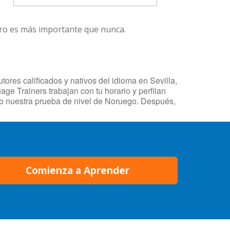
ero es más importante que nunca.
ores calificados y nativos del idioma en Sevilla,
ge Trainers trabajan con tu horario y perfilan
do nuestra prueba de nivel de Noruego. Después,
Comienza a Aprender