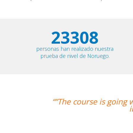
23308
personas han realizado nuestra
prueba de nivel de Noruego.
ourse is going well and Eugenia, my t
improved greatly. I'm r
Migu
Curso de Español