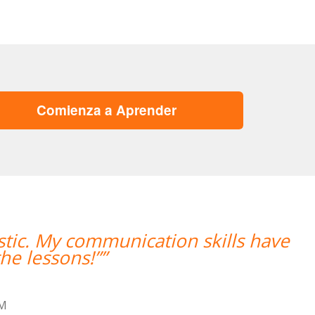
Comienza a Aprender
n skills have
“”Me han encontrad