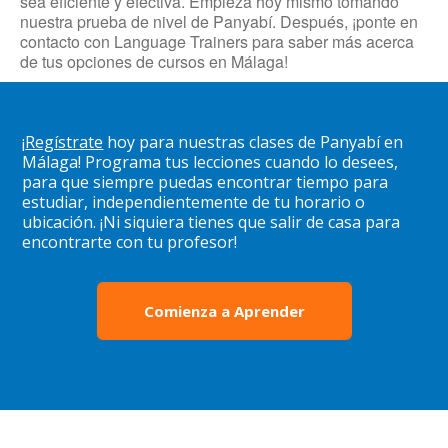
sea eficiente y efectiva. Empieza hoy mismo tomando
nuestra prueba de nivel de Panyabí. Después, ¡ponte en
contacto con Language Trainers para saber más acerca
de tus opciones de cursos en Málaga!
¡
Regístrate
hoy para nuestras clases de Panyabí en
Málaga! Programa tus lecciones cuando lo desees,
para que siempre puedas encontrar tiempo para
estudiar, independientemente de tu horario o
ubicación. ¡Ni siquiera tienes que salir de casa para
encontrarte con tu profesor!
Comienza a Aprender