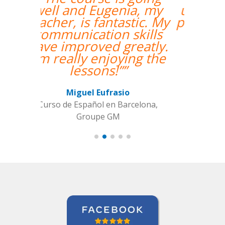
un profesor nativo y
pude disfrutar de mis
clases de Swahili.””
Alexandra Keller
Curso de Swahili en Madrid