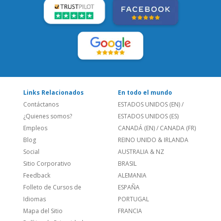
Links Relacionados
En todo el mundo
Contáctanos
ESTADOS UNIDOS (EN)
/
¿Quienes somos?
ESTADOS UNIDOS (ES)
Empleos
CANADÁ (EN)
/
CANADA (FR)
Blog
REINO UNIDO & IRLANDA
Social
AUSTRALIA & NZ
Sitio Corporativo
BRASIL
Feedback
ALEMANIA
Folleto de Cursos de
ESPAÑA
Idiomas
PORTUGAL
Mapa del Sitio
FRANCIA
Política de Privacidad
Llámanos
822 112103