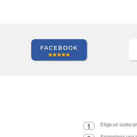
1
Elige un curso p
Selecciona una d