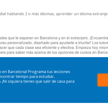
dial hablando 2 o más idiomas, aprender un idioma extranj
es que te esperan en Barcelona y en el extranjero. ¡Encuentra t
urso personalizado, diseñado para ayudarte a triunfar! Los tuto
hacer que cada clase sea eficiente y efectiva. Empieza hoy mis
ers para saber más acerca de tus opciones de cursos en Barce
o en Barcelona! Programa tus lecciones
contrar tiempo para estudiar,
¡Ni siquiera tienes que salir de casa para