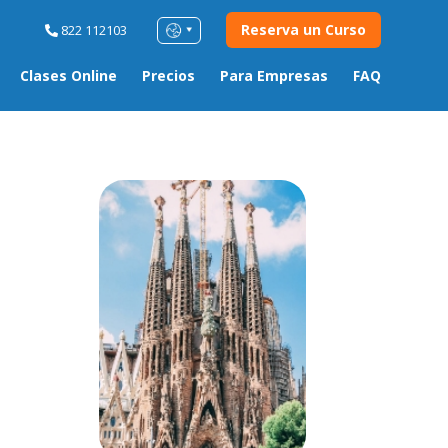
Reserva un Curso
822 112103
Clases Online
Precios
Para Empresas
FAQ