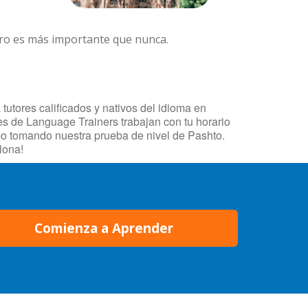
ero es más importante que nunca.
utores calificados y nativos del idioma en
res de Language Trainers trabajan con tu horario
mo tomando nuestra prueba de nivel de Pashto.
lona!
Comienza a Aprender