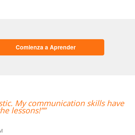
Comienza a Aprender
n skills have
“”Me han encontrad