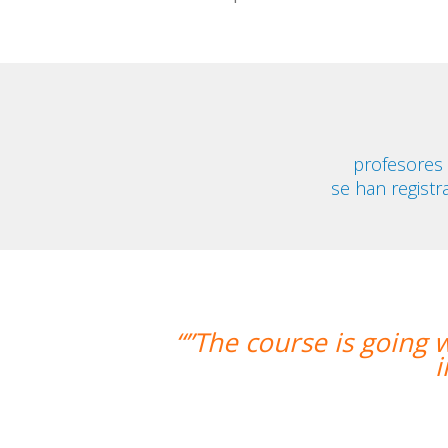
profesores
se han registr
ourse is going well and Eugenia, my t
improved greatly. I'm r
Migu
Curso de Español