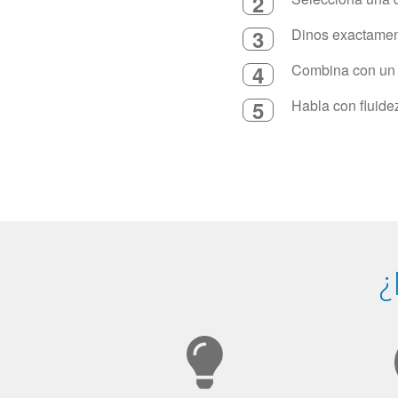
2
3
Dinos exactament
4
Combina con un in
5
Habla con fluide
¿