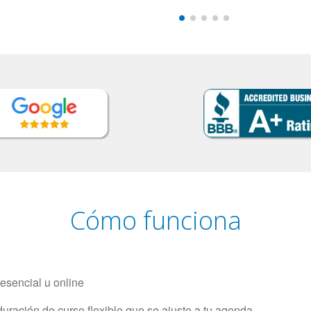
Cómo funciona
resencial u online
uración de curso flexible que se ajuste a tu agenda