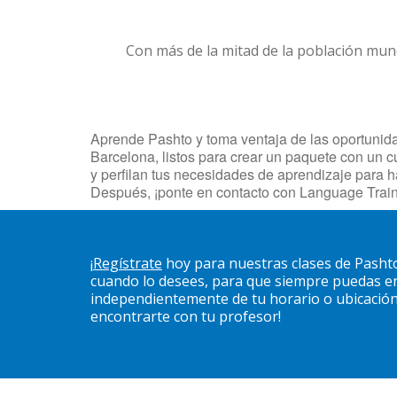
Con más de la mitad de la población mun
Aprende Pashto y toma ventaja de las oportunidad
Barcelona, listos para crear un paquete con un c
y perfilan tus necesidades de aprendizaje para 
Después, ¡ponte en contacto con Language Train
¡
Regístrate
hoy para nuestras clases de Pasht
cuando lo desees, para que siempre puedas en
independientemente de tu horario o ubicación. 
encontrarte con tu profesor!