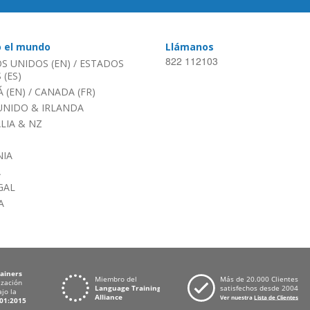
o el mundo
Llámanos
822 112103
S UNIDOS (EN)
/
ESTADOS
(ES)
 (EN)
/
CANADA (FR)
UNIDO & IRLANDA
LIA & NZ
IA
A
GAL
A