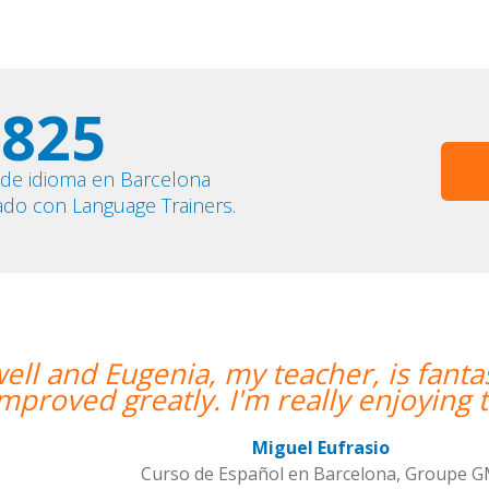
825
 de idioma en Barcelona
ado con Language Trainers.
eacher, is fantastic. My communicatio
eally enjoying the lessons!””
el Eufrasio
 en Barcelona, Groupe GM