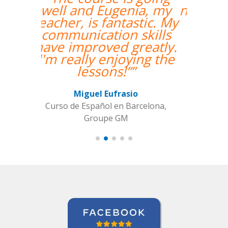
nuestra primera clase y
estamos muy
contentos. Nuestra
profesora es una
mujer encantadora,
que nos ha dado una
clase muy dinámica y
entretenida.””
Alba Fuertes Simón
Curso de Sueco en Valencia