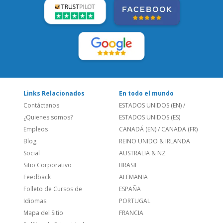
Links Relacionados
En todo el mundo
Contáctanos
ESTADOS UNIDOS (EN)
/
¿Quienes somos?
ESTADOS UNIDOS (ES)
Empleos
CANADÁ (EN)
/
CANADA (FR)
Blog
REINO UNIDO & IRLANDA
Social
AUSTRALIA & NZ
Sitio Corporativo
BRASIL
Feedback
ALEMANIA
Folleto de Cursos de
ESPAÑA
Idiomas
PORTUGAL