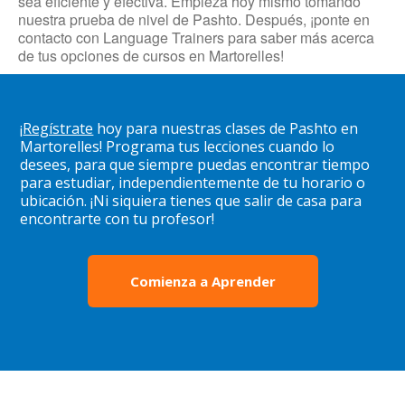
sea eficiente y efectiva. Empieza hoy mismo tomando
nuestra prueba de nivel de Pashto. Después, ¡ponte en
contacto con Language Trainers para saber más acerca
de tus opciones de cursos en Martorelles!
¡
Regístrate
hoy para nuestras clases de Pashto en
Martorelles! Programa tus lecciones cuando lo
desees, para que siempre puedas encontrar tiempo
para estudiar, independientemente de tu horario o
ubicación. ¡Ni siquiera tienes que salir de casa para
encontrarte con tu profesor!
Comienza a Aprender