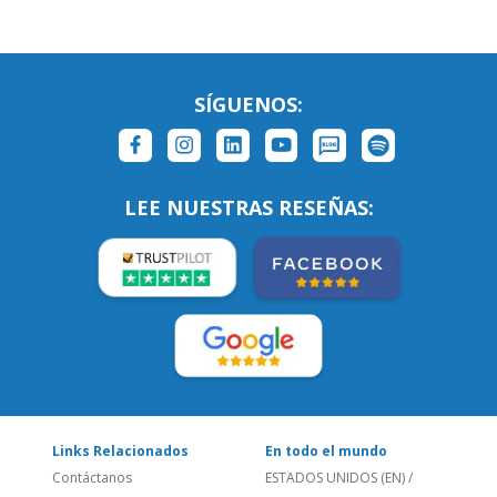
LEE NUESTRAS RESEÑAS:
Links Relacionados
En todo el mundo
Contáctanos
ESTADOS UNIDOS (EN)
/
¿Quienes somos?
ESTADOS UNIDOS (ES)
Empleos
CANADÁ (EN)
/
CANADA (FR)
Blog
REINO UNIDO & IRLANDA
Social
AUSTRALIA & NZ
Sitio Corporativo
BRASIL