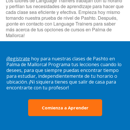
Los tutores de Language Trainers trabajan con tu horario
y perfilan tus necesidades de aprendizaje para hacer que
cada clase sea eficiente y efectiva. Empieza hoy mismo
tomando nuestra prueba de nivel de Pashto. Después,
¡ponte en contacto con Language Trainers para saber
más acerca de tus opciones de cursos en Palma de
Mallorca!
¡
Regístrate
hoy para nuestras clases de Pashto en
Palma de Mallorca! Programa tus lecciones cuando lo
desees, para que siempre puedas encontrar tiempo
para estudiar, independientemente de tu horario o
ubicación. ¡Ni siquiera tienes que salir de casa para
encontrarte con tu profesor!
Comienza a Aprender