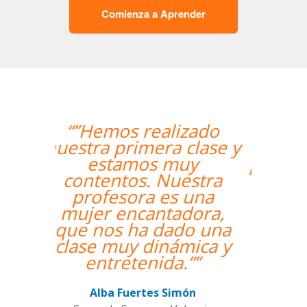
Comienza a Aprender
“”Me han encontrado
un profesor nativo y
pude disfrutar de mis
clases de Swahili.””
Alexandra Keller
Curso de Swahili en Madrid