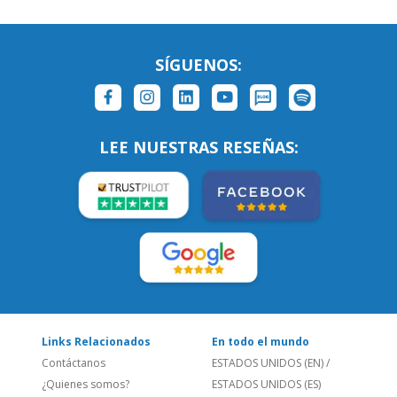
LEE NUESTRAS RESEÑAS:
Links Relacionados
En todo el mundo
Contáctanos
ESTADOS UNIDOS (EN)
/
¿Quienes somos?
ESTADOS UNIDOS (ES)
Empleos
CANADÁ (EN)
/
CANADA (FR)
Blog
REINO UNIDO & IRLANDA
Social
AUSTRALIA & NZ
Sitio Corporativo
BRASIL