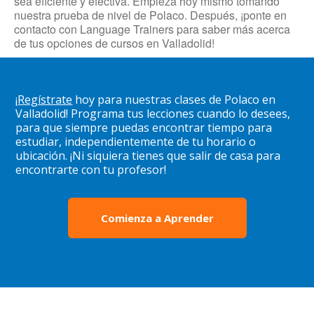
sea eficiente y efectiva. Empieza hoy mismo tomando
nuestra prueba de nivel de Polaco. Después, ¡ponte en
contacto con Language Trainers para saber más acerca
de tus opciones de cursos en Valladolid!
¡
Regístrate
hoy para nuestras clases de Polaco en
Valladolid! Programa tus lecciones cuando lo desees,
para que siempre puedas encontrar tiempo para
estudiar, independientemente de tu horario o
ubicación. ¡Ni siquiera tienes que salir de casa para
encontrarte con tu profesor!
Comienza a Aprender