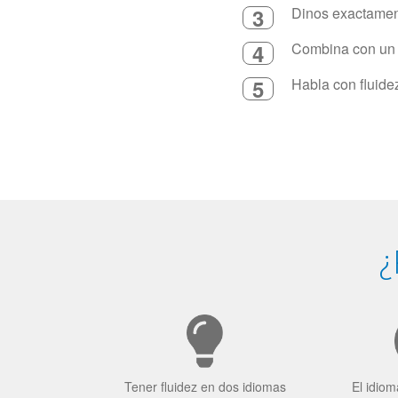
3
Dinos exactament
4
Combina con un in
5
Habla con fluide
¿
Tener fluidez en dos idiomas
El idiom