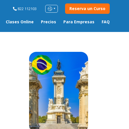
Reserva un Curso
822 112103
Clases Online
Precios
Para Empresas
FAQ
s