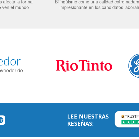
 afecta la forma
Bilingüismo como una calidad extremada
e ven el mundo
impresionante en los candidatos laboral
edor
roveedor de
LEE NUESTRAS
RESEÑAS: