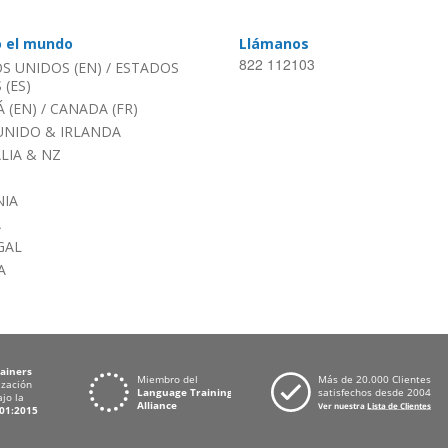
o el mundo
Llámanos
822 112103
S UNIDOS (EN)
/
ESTADOS
(ES)
 (EN)
/
CANADA (FR)
UNIDO & IRLANDA
LIA & NZ
IA
A
GAL
A