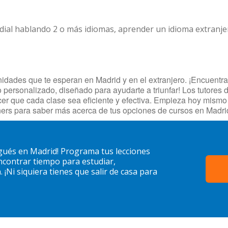
dial hablando 2 o más idiomas, aprender un idioma extranj
dades que te esperan en Madrid y en el extranjero. ¡Encuentra t
o personalizado, diseñado para ayudarte a triunfar! Los tutores 
cer que cada clase sea eficiente y efectiva. Empieza hoy mism
ers para saber más acerca de tus opciones de cursos en Madri
gués en Madrid! Programa tus lecciones
contrar tiempo para estudiar,
¡Ni siquiera tienes que salir de casa para