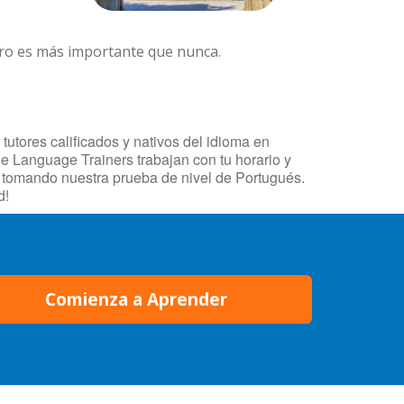
ero es más importante que nunca.
utores calificados y nativos del idioma en
de Language Trainers trabajan con tu horario y
o tomando nuestra prueba de nivel de Portugués.
d!
Comienza a Aprender