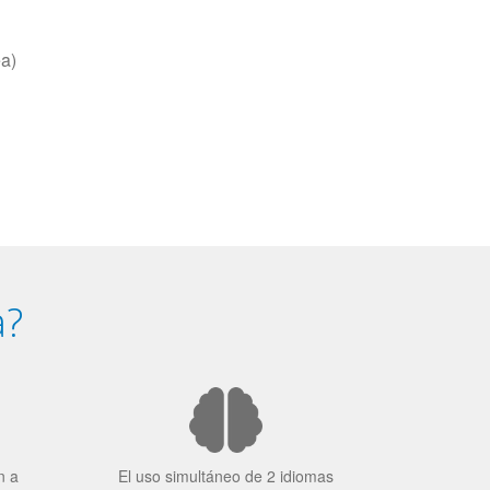
ea)
a?
n a
El uso simultáneo de 2 idiomas