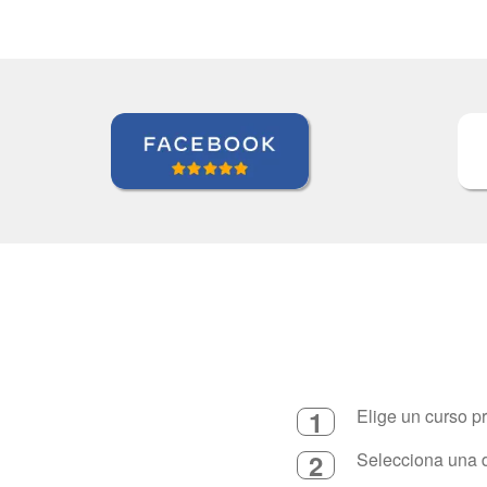
1
Elige un curso p
2
Selecciona una d