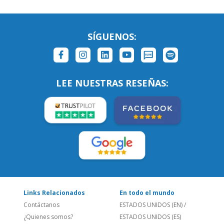
LEE NUESTRAS RESEÑAS:
Links Relacionados
En todo el mundo
Contáctanos
ESTADOS UNIDOS (EN)
/
¿Quienes somos?
ESTADOS UNIDOS (ES)
Empleos
CANADÁ (EN)
/
CANADA (FR)
Blog
REINO UNIDO & IRLANDA
Social
AUSTRALIA & NZ
Sitio Corporativo
BRASIL