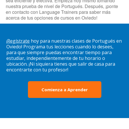
sea eficiente y efectiva. Empieza hoy mismo tomando
nuestra prueba de nivel de Portugués. Después, ¡ponte
en contacto con Language Trainers para saber más
acerca de tus opciones de cursos en Oviedo!
¡
Regístrate
hoy para nuestras clases de Portugués en
Oviedo! Programa tus lecciones cuando lo desees,
para que siempre puedas encontrar tiempo para
estudiar, independientemente de tu horario o
ubicación. ¡Ni siquiera tienes que salir de casa para
encontrarte con tu profesor!
Comienza a Aprender