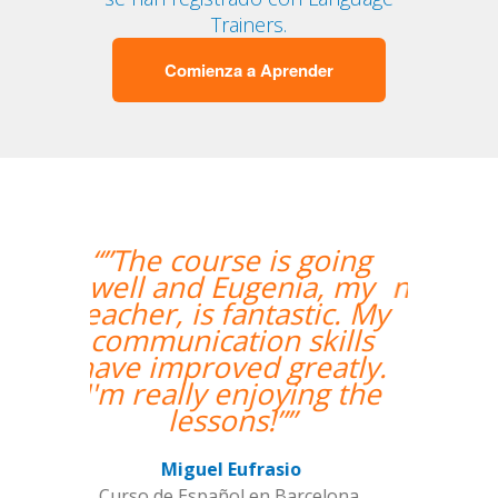
Trainers.
Comienza a Aprender
“”Hemos realizado
nuestra primera clase y
estamos muy
contentos. Nuestra
profesora es una
mujer encantadora,
que nos ha dado una
clase muy dinámica y
entretenida.””