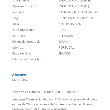
Links Relacionados
En todo el mundo
Contáctanos
ESTADOS UNIDOS (EN)
/
¿Quienes somos?
ESTADOS UNIDOS (ES)
Empleos
CANADÁ (EN)
/
CANADA (FR)
Blog
REINO UNIDO & IRLANDA
Social
AUSTRALIA & NZ
Sitio Corporativo
BRASIL
Feedback
ALEMANIA
Folleto de Cursos de
ESPAÑA
Idiomas
PORTUGAL
Mapa del Sitio
FRANCIA
Política de Privacidad
Llámanos
822 112103
Paseo de La Habana 9, Madrid, 28036, España.
Language Trainers,
fundada en 2004, brinda cursos de idiomas
en más de 20 ciudades en toda España y también en línea a