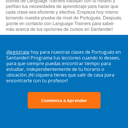
tutores de Language Trainers trabajan con tu horario y
perfilan tus necesidades de aprendizaje para hacer que
cada clase sea eficiente y efectiva. Empieza hoy mismo
tomando nuestra prueba de nivel de Portugués. Después,
¡ponte en contacto con Language Trainers para saber
más acerca de tus opciones de cursos en Santander!
¡
Regístrate
hoy para nuestras clases de Portugués en
Santander! Programa tus lecciones cuando lo desees,
para que siempre puedas encontrar tiempo para
estudiar, independientemente de tu horario o
ubicación. ¡Ni siquiera tienes que salir de casa para
encontrarte con tu profesor!
Comienza a Aprender