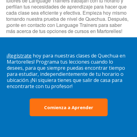
tutores de Language Trainers trabajan con tu horario y
perfilan tus necesidades de aprendizaje para hacer que
cada clase sea eficiente y efectiva. Empieza hoy mismo
tomando nuestra prueba de nivel de Quechua. Después,
¡ponte en contacto con Language Trainers para saber
más acerca de tus opciones de cursos en Martorelles!
¡
Regístrate
hoy para nuestras clases de Quechua en
Martorelles! Programa tus lecciones cuando lo
desees, para que siempre puedas encontrar tiempo
para estudiar, independientemente de tu horario o
ubicación. ¡Ni siquiera tienes que salir de casa para
encontrarte con tu profesor!
Comienza a Aprender