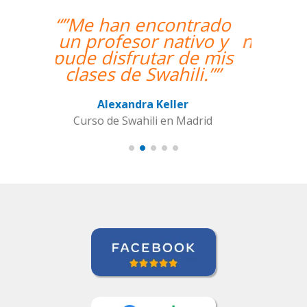
“”Hemos realizado
nuestra primera clase y
estamos muy
contentos. Nuestra
profesora es una
mujer encantadora,
que nos ha dado una
clase muy dinámica y
entretenida.””
Alba Fuertes Simón
Curso de Sueco en Valencia