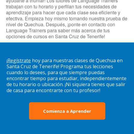
ayudarte a triunfar! Los tutores de Language Trainers
trabajan con tu horario y perfilan tus necesidades de
aprendizaje para hacer que cada clase sea eficiente y
efectiva. Empieza hoy mismo tomando nuestra prueba de
nivel de Quechua. Después, ¡ponte en contacto con
Language Trainers para saber más acerca de tus
opciones de cursos en Santa Cruz de Tenerife!
¡
Regístrate
hoy para nuestras clases de Quechua en
Santa Cruz de Tenerife! Programa tus lecciones
cuando lo desees, para que siempre puedas
encontrar tiempo para estudiar, independientemente
de tu horario o ubicación. ¡Ni siquiera tienes que salir
de casa para encontrarte con tu profesor!
Comienza a Aprender