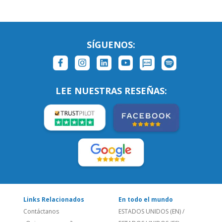
LEE NUESTRAS RESEÑAS:
Links Relacionados
En todo el mundo
Contáctanos
ESTADOS UNIDOS (EN)
/
¿Quienes somos?
ESTADOS UNIDOS (ES)
Empleos
CANADÁ (EN)
/
CANADA (FR)
Blog
REINO UNIDO & IRLANDA
Social
AUSTRALIA & NZ