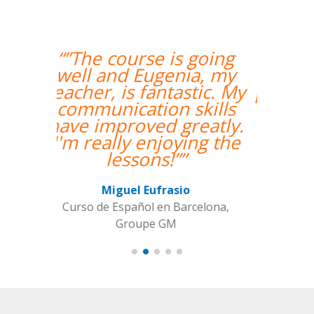
“”Me han encontrado
un profesor nativo y
pude disfrutar de mis
clases de Swahili.””
Alexandra Keller
Curso de Swahili en Madrid