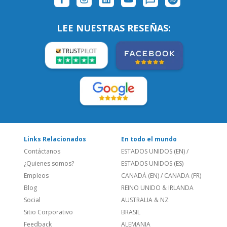
Links Relacionados
En todo el mundo
Contáctanos
ESTADOS UNIDOS (EN)
/
¿Quienes somos?
ESTADOS UNIDOS (ES)
Empleos
CANADÁ (EN)
/
CANADA (FR)
Blog
REINO UNIDO & IRLANDA
Social
AUSTRALIA & NZ
Sitio Corporativo
BRASIL
Feedback
ALEMANIA
Folleto de Cursos de
ESPAÑA
Idiomas
PORTUGAL
Mapa del Sitio
FRANCIA
Política de Privacidad