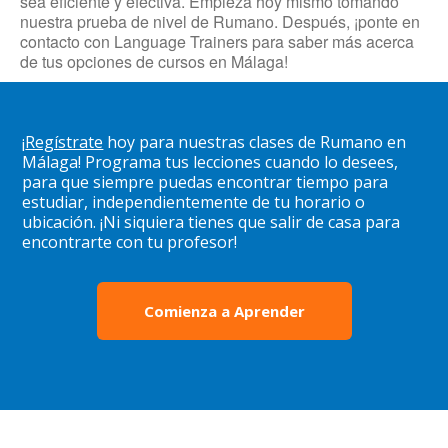
sea eficiente y efectiva. Empieza hoy mismo tomando
nuestra prueba de nivel de Rumano. Después, ¡ponte en
contacto con Language Trainers para saber más acerca
de tus opciones de cursos en Málaga!
¡
Regístrate
hoy para nuestras clases de Rumano en
Málaga! Programa tus lecciones cuando lo desees,
para que siempre puedas encontrar tiempo para
estudiar, independientemente de tu horario o
ubicación. ¡Ni siquiera tienes que salir de casa para
encontrarte con tu profesor!
Comienza a Aprender