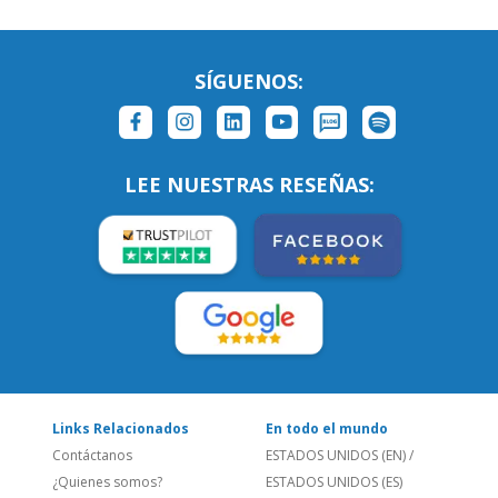
LEE NUESTRAS RESEÑAS:
Links Relacionados
En todo el mundo
Contáctanos
ESTADOS UNIDOS (EN)
/
¿Quienes somos?
ESTADOS UNIDOS (ES)
Empleos
CANADÁ (EN)
/
CANADA (FR)
Blog
REINO UNIDO & IRLANDA
Social
AUSTRALIA & NZ
Sitio Corporativo
BRASIL