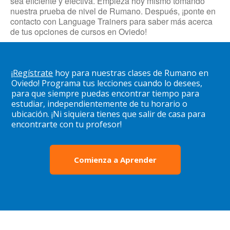
sea eficiente y efectiva. Empieza hoy mismo tomando
nuestra prueba de nivel de Rumano. Después, ¡ponte en
contacto con Language Trainers para saber más acerca
de tus opciones de cursos en Oviedo!
¡
Regístrate
hoy para nuestras clases de Rumano en
Oviedo! Programa tus lecciones cuando lo desees,
para que siempre puedas encontrar tiempo para
estudiar, independientemente de tu horario o
ubicación. ¡Ni siquiera tienes que salir de casa para
encontrarte con tu profesor!
Comienza a Aprender