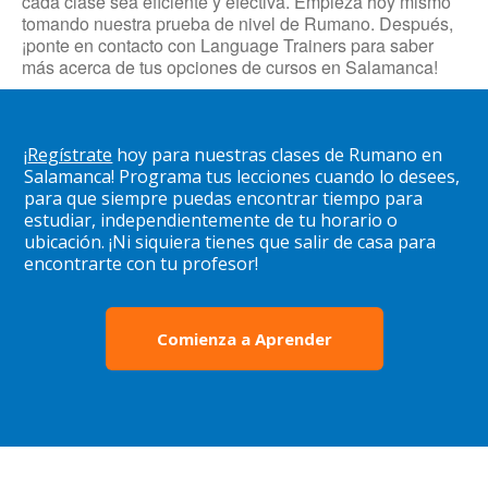
cada clase sea eficiente y efectiva. Empieza hoy mismo
tomando nuestra prueba de nivel de Rumano. Después,
¡ponte en contacto con Language Trainers para saber
más acerca de tus opciones de cursos en Salamanca!
¡
Regístrate
hoy para nuestras clases de Rumano en
Salamanca! Programa tus lecciones cuando lo desees,
para que siempre puedas encontrar tiempo para
estudiar, independientemente de tu horario o
ubicación. ¡Ni siquiera tienes que salir de casa para
encontrarte con tu profesor!
Comienza a Aprender