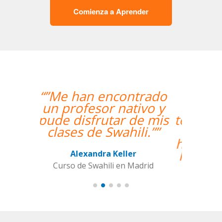
Comienza a Aprender
“”The course is going
well and Eugenia, my
teacher, is fantastic. My
communication skills
have improved greatly.
I'm really enjoying the
lessons!””
Miguel Eufrasio
Curso de Español en Barcelona,
Groupe GM