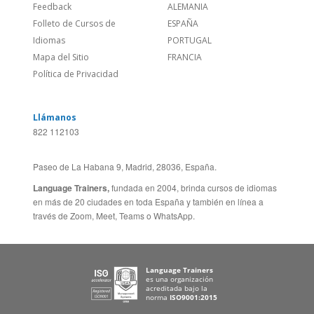
Empleos
CANADÁ (EN)
/
CANADA (FR)
Blog
REINO UNIDO & IRLANDA
Social
AUSTRALIA & NZ
Sitio Corporativo
BRASIL
Feedback
ALEMANIA
Folleto de Cursos de
ESPAÑA
Idiomas
PORTUGAL
Mapa del Sitio
FRANCIA
Política de Privacidad
Llámanos
822 112103
Paseo de La Habana 9, Madrid, 28036, España.
Language Trainers,
fundada en 2004, brinda cursos de idiomas
en más de 20 ciudades en toda España y también en línea a
través de Zoom, Meet, Teams o WhatsApp.