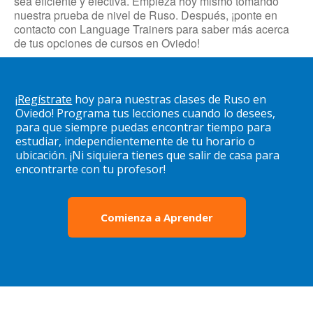
sea eficiente y efectiva. Empieza hoy mismo tomando
nuestra prueba de nivel de Ruso. Después, ¡ponte en
contacto con Language Trainers para saber más acerca
de tus opciones de cursos en Oviedo!
¡
Regístrate
hoy para nuestras clases de Ruso en
Oviedo! Programa tus lecciones cuando lo desees,
para que siempre puedas encontrar tiempo para
estudiar, independientemente de tu horario o
ubicación. ¡Ni siquiera tienes que salir de casa para
encontrarte con tu profesor!
Comienza a Aprender