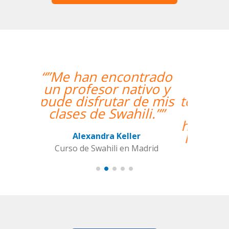
“”The course is going
well and Eugenia, my
teacher, is fantastic. My
communication skills
have improved greatly.
I'm really enjoying the
lessons!””
Miguel Eufrasio
Curso de Español en Barcelona,
Groupe GM