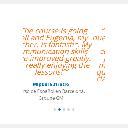
“”Hemos realizado
nuestra primera clase y
estamos muy
contentos. Nuestra
profesora es una
mujer encantadora,
que nos ha dado una
clase muy dinámica y
entretenida.””
Alba Fuertes Simón
Curso de Sueco en Valencia