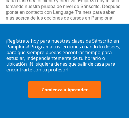
cada clase sea eficiente y efectiva. Empieza hoy mismo
tomando nuestra prueba de nivel de Sánscrito. Después,
¡ponte en contacto con Language Trainers para saber
más acerca de tus opciones de cursos en Pamplona!
¡
Regístrate
hoy para nuestras clases de Sánscrito en
Pamplona! Programa tus lecciones cuando lo desees,
para que siempre puedas encontrar tiempo para
estudiar, independientemente de tu horario o
ubicación. ¡Ni siquiera tienes que salir de casa para
encontrarte con tu profesor!
Comienza a Aprender