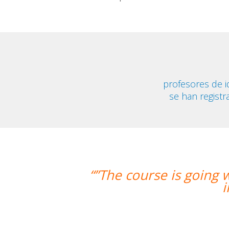
profesores de 
se han registr
ng well and Eugenia, my teacher, is f
improved greatly. I'm really enjoyin
Miguel Eufrasio
Curso de Español en Barcelona, Gro