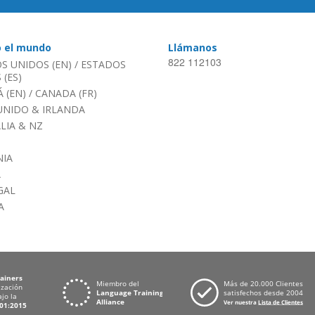
o el mundo
Llámanos
822 112103
S UNIDOS (EN)
/
ESTADOS
(ES)
 (EN)
/
CANADA (FR)
UNIDO & IRLANDA
LIA & NZ
IA
A
GAL
A