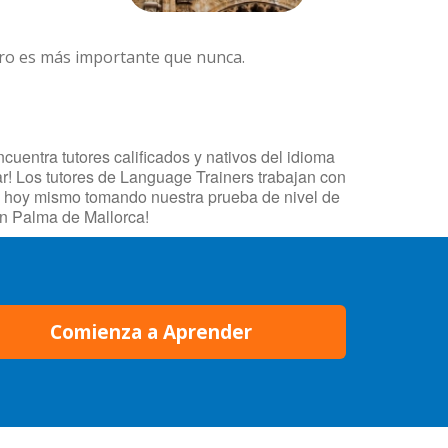
ero es más importante que nunca.
uentra tutores calificados y nativos del idioma
ar! Los tutores de Language Trainers trabajan con
eza hoy mismo tomando nuestra prueba de nivel de
en Palma de Mallorca!
Comienza a Aprender