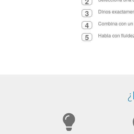
2
3
Dinos exactament
4
Combina con un in
5
Habla con fluide
¿