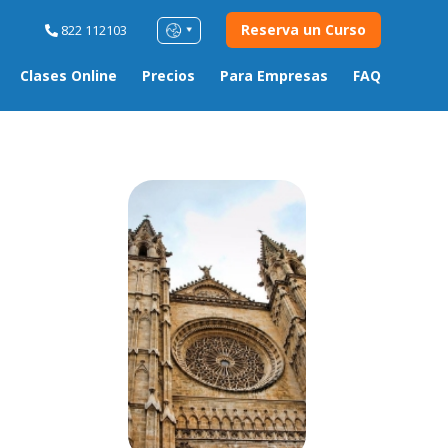
Reserva un Curso
822 112103
Clases Online
Precios
Para Empresas
FAQ