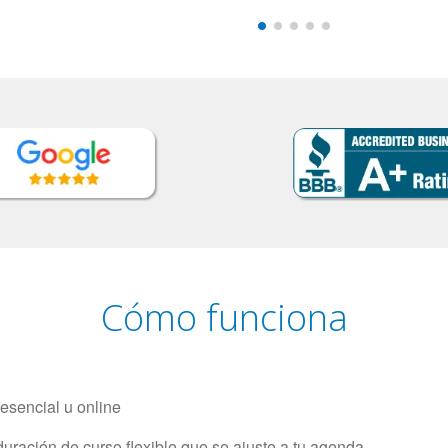
Cómo funciona
resencial u online
uración de curso flexible que se ajuste a tu agenda