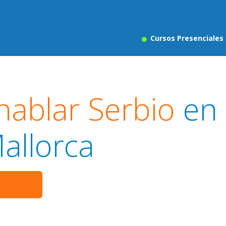
Cursos Presenciales
hablar Serbio
en
allorca