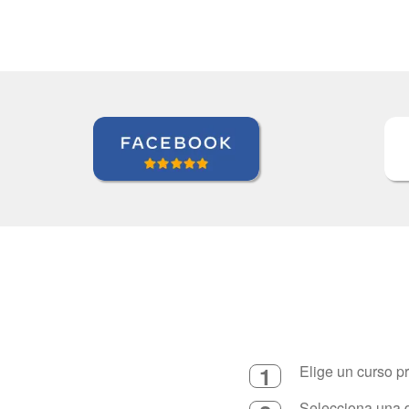
1
Elige un curso p
Selecciona una d