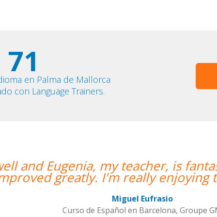
71
idioma en Palma de Mallorca
ado con Language Trainers.
antastic. My communication skills have
g the lessons!””
upe GM