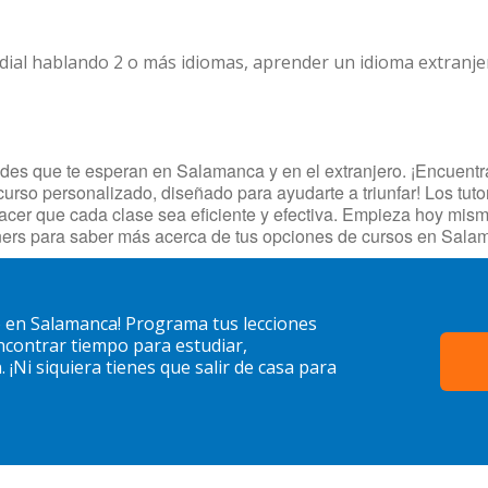
dial hablando 2 o más idiomas, aprender un idioma extranj
es que te esperan en Salamanca y en el extranjero. ¡Encuentra 
urso personalizado, diseñado para ayudarte a triunfar! Los tuto
hacer que cada clase sea eficiente y efectiva. Empieza hoy mis
ners para saber más acerca de tus opciones de cursos en Sala
o en Salamanca! Programa tus lecciones
contrar tiempo para estudiar,
¡Ni siquiera tienes que salir de casa para