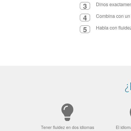
3
Dinos exactament
4
Combina con un in
5
Habla con fluide
¿
Tener fluidez en dos idiomas
El idiom