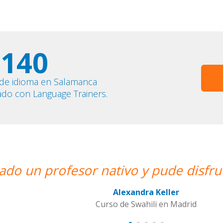
140
 de idioma en Salamanca
ado con Language Trainers.
isfrutar de mis clases de Swahili.””
adrid