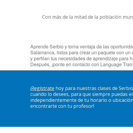
Con más de la mitad de la población mun
Aprende Serbio y toma ventaja de las oportunidad
Salamanca, listos para crear un paquete con un c
y perfilan tus necesidades de aprendizaje para 
Después, ¡ponte en contacto con Language Trai
¡
Regístrate
hoy para nuestras clases de Serbi
cuando lo desees, para que siempre puedas en
independientemente de tu horario o ubicación. 
encontrarte con tu profesor!