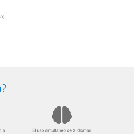
ea)
a?
n a
El uso simultáneo de 2 idiomas