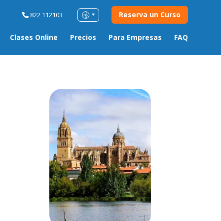
Reserva un Curso
822 112103
Clases Online
Precios
Para Empresas
FAQ