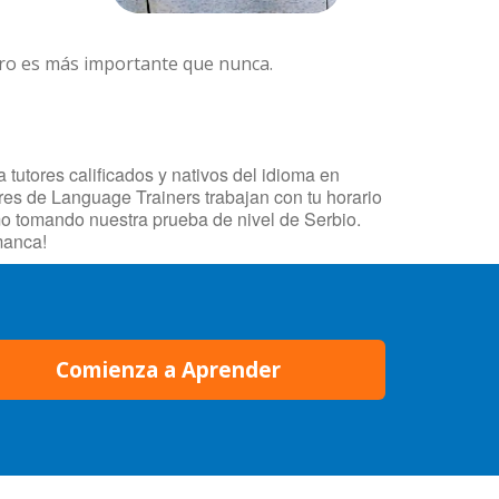
ero es más importante que nunca.
tutores calificados y nativos del idioma en
res de Language Trainers trabajan con tu horario
mo tomando nuestra prueba de nivel de Serbio.
manca!
Comienza a Aprender