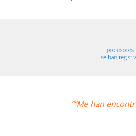
profesores
se han registr
ncontrado un profesor nativo y pude d
Alexandra Keller
Curso de Swahili en M