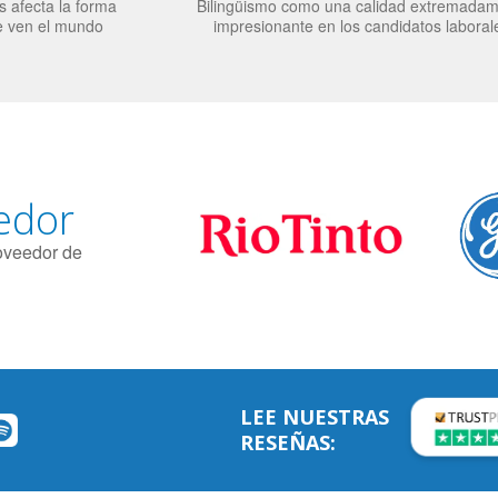
 afecta la forma
Bilingüismo como una calidad extremada
e ven el mundo
impresionante en los candidatos laboral
edor
roveedor de
LEE NUESTRAS
RESEÑAS: