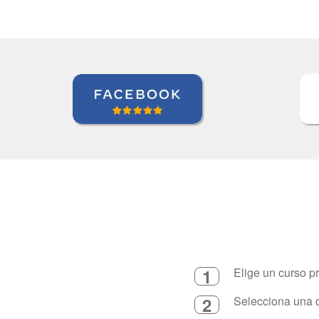
1
Elige un curso p
2
Selecciona una d