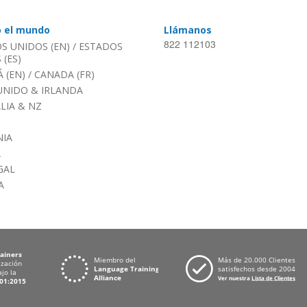
o el mundo
Llámanos
822 112103
S UNIDOS (EN)
/
ESTADOS
(ES)
 (EN)
/
CANADA (FR)
UNIDO & IRLANDA
LIA & NZ
IA
A
GAL
A