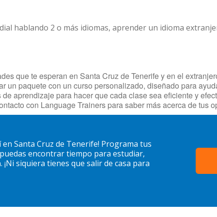
dial hablando 2 o más idiomas, aprender un idioma extranj
es que te esperan en Santa Cruz de Tenerife y en el extranjero.
ear un paquete con un curso personalizado, diseñado para ayudar
des de aprendizaje para hacer que cada clase sea eficiente y e
contacto con Language Trainers para saber más acerca de tus o
í en Santa Cruz de Tenerife! Programa tus
 puedas encontrar tiempo para estudiar,
¡Ni siquiera tienes que salir de casa para