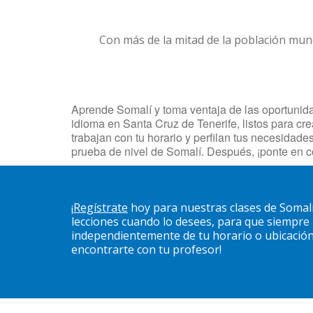
Con más de la mitad de la población mun
Aprende Somalí y toma ventaja de las oportunidad
idioma en Santa Cruz de Tenerife, listos para cr
trabajan con tu horario y perfilan tus necesida
prueba de nivel de Somalí. Después, ¡ponte en 
¡
Regístrate
hoy para nuestras clases de Somal
lecciones cuando lo desees, para que siempre
independientemente de tu horario o ubicación. 
encontrarte con tu profesor!