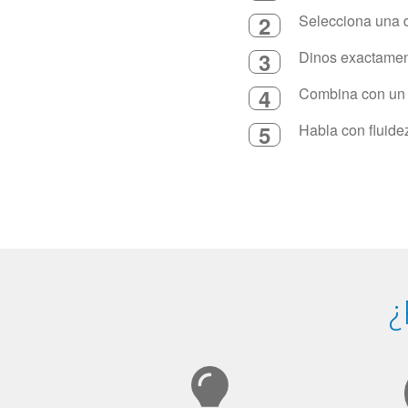
2
Selecciona una d
3
Dinos exactament
4
Combina con un in
5
Habla con fluide
¿