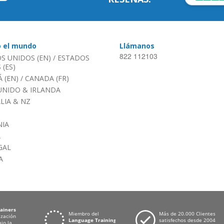
o el mundo
Llámanos
822 112103
S UNIDOS (EN)
/
ESTADOS
(ES)
 (EN)
/
CANADA (FR)
UNIDO & IRLANDA
LIA & NZ
IA
A
GAL
A