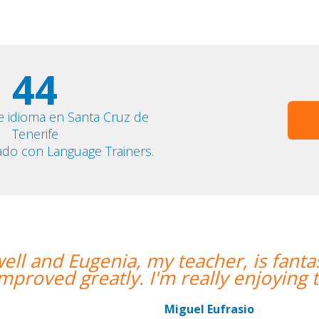
44
e idioma en Santa Cruz de
Tenerife
ado con Language Trainers.
er, is fantastic. My communication sk
y enjoying the lessons!””
frasio