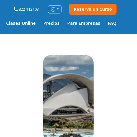
Reserva un Curso
822 112103
Clases Online
Precios
Para Empresas
FAQ