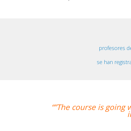
profesores d
se han registr
e is going well and Eugenia, my teach
improved greatly. I'm reall
Miguel Eu