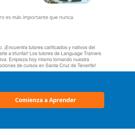
ero es más importante que nunca.
 ¡Encuentra tutores calificados y nativos del
te a triunfar! Los tutores de Language Trainers
fectiva. Empieza hoy mismo tomando nuestra
pciones de cursos en Santa Cruz de Tenerife!
Comienza a Aprender