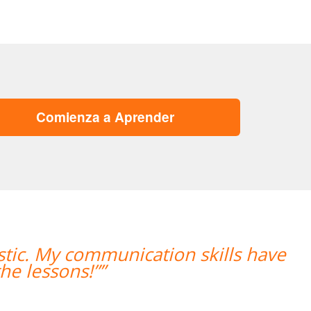
Comienza a Aprender
ills have
“”Hemos realizado nuestra
mujer encantadora,