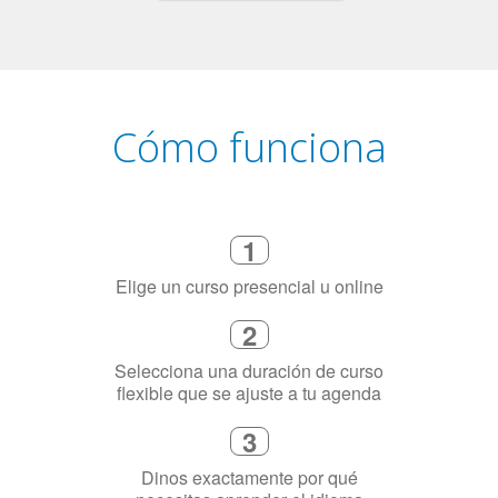
Cómo funciona
1
Elige un curso presencial u online
2
Selecciona una duración de curso
flexible que se ajuste a tu agenda
3
Dinos exactamente por qué
necesitas aprender el idioma
4
Combina con un instructor de
idiomas certificado y nativo en su
ciudad (o en línea)