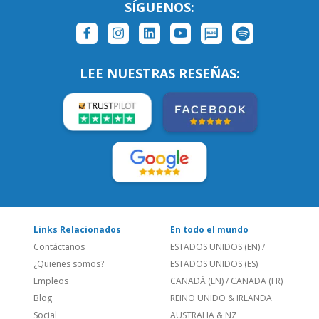
Links Relacionados
En todo el mundo
Contáctanos
ESTADOS UNIDOS (EN)
/
¿Quienes somos?
ESTADOS UNIDOS (ES)
Empleos
CANADÁ (EN)
/
CANADA (FR)
Blog
REINO UNIDO & IRLANDA
Social
AUSTRALIA & NZ
Sitio Corporativo
BRASIL
Feedback
ALEMANIA
Folleto de Cursos de
ESPAÑA
Idiomas
PORTUGAL
Mapa del Sitio
FRANCIA