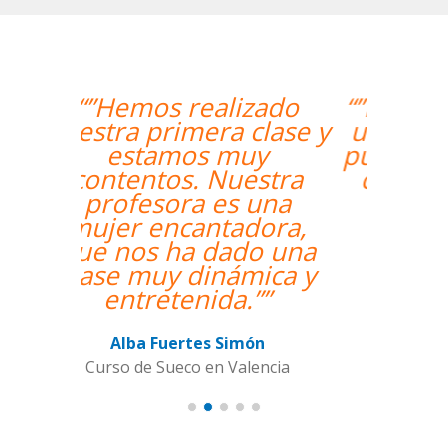
“”Me han encontrado
un profesor nativo y
pude disfrutar de mis
clases de Swahili.””
Alexandra Keller
Curso de Swahili en Madrid