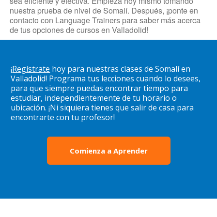
sea eficiente y efectiva. Empieza hoy mismo tomando
nuestra prueba de nivel de Somalí. Después, ¡ponte en
contacto con Language Trainers para saber más acerca
de tus opciones de cursos en Valladolid!
¡
Regístrate
hoy para nuestras clases de Somalí en
Valladolid! Programa tus lecciones cuando lo desees,
para que siempre puedas encontrar tiempo para
estudiar, independientemente de tu horario o
ubicación. ¡Ni siquiera tienes que salir de casa para
encontrarte con tu profesor!
Comienza a Aprender